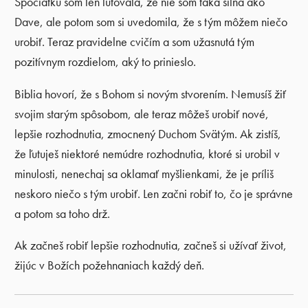
Spočiatku som len ľutovala, že nie som taká silná ako
Dave, ale potom som si uvedomila, že s tým môžem niečo
urobiť. Teraz pravidelne cvičím a som užasnutá tým
pozitívnym rozdielom, aký to prinieslo.
Biblia hovorí, že s Bohom si novým stvorením. Nemusíš žiť
svojim starým spôsobom, ale teraz môžeš urobiť nové,
lepšie rozhodnutia, zmocnený Duchom Svätým. Ak zistíš,
že ľutuješ niektoré nemúdre rozhodnutia, ktoré si urobil v
minulosti, nenechaj sa oklamať myšlienkami, že je príliš
neskoro niečo s tým urobiť. Len začni robiť to, čo je správne
a potom sa toho drž.
Ak začneš robiť lepšie rozhodnutia, začneš si užívať život,
žijúc v Božích požehnaniach každý deň.