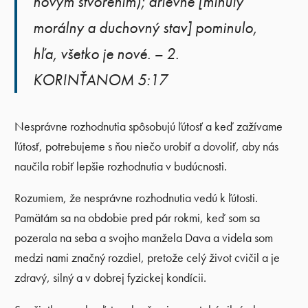
novým stvorením); drievne [minulý
morálny a duchovný stav] pominulo,
hľa, všetko je nové. – 2.
KORINŤANOM 5:17
Nesprávne rozhodnutia spôsobujú ľútosť a keď zažívame
ľútosť, potrebujeme s ňou niečo urobiť a dovoliť, aby nás
naučila robiť lepšie rozhodnutia v budúcnosti.
Rozumiem, že nesprávne rozhodnutia vedú k ľútosti.
Pamätám sa na obdobie pred pár rokmi, keď som sa
pozerala na seba a svojho manžela Dava a videla som
medzi nami značný rozdiel, pretože celý život cvičil a je
zdravý, silný a v dobrej fyzickej kondícii.