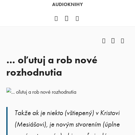
AUDIOKNIHY
Facebook
YouTube
Instagram
Facebook
YouTub
Ins
… oľutuj a rob nové
rozhodnutia
Takže ak je niekto (vštiepený) v Kristovi
(Mesiášovi), je novým stvorením (úplne