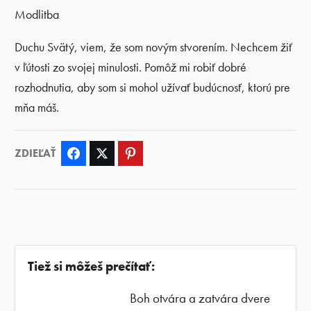
Modlitba
Duchu Svätý, viem, že som novým stvorením. Nechcem žiť
v ľútosti zo svojej minulosti. Pomôž mi robiť dobré
rozhodnutia, aby som si mohol užívať budúcnosť, ktorú pre
mňa máš.
ZDIEĽAŤ
Facebook
Twitter
Pinterest
Tiež si môžeš prečítať:
Boh otvára a zatvára dvere