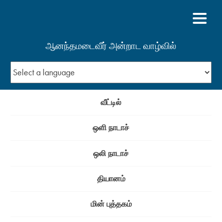
ஆனந்தமடைவீர் அன்றாட வாழ்வில்
வீட்டில்
ஒளி நாடாச்
ஒலி நாடாச்
தியானம்
மின் புத்தகம்