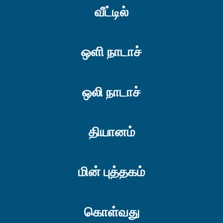
வீட்டில்
ஒளி நாடாச்
ஒலி நாடாச்
தியானம்
மின் புத்தகம்
கொள்வது