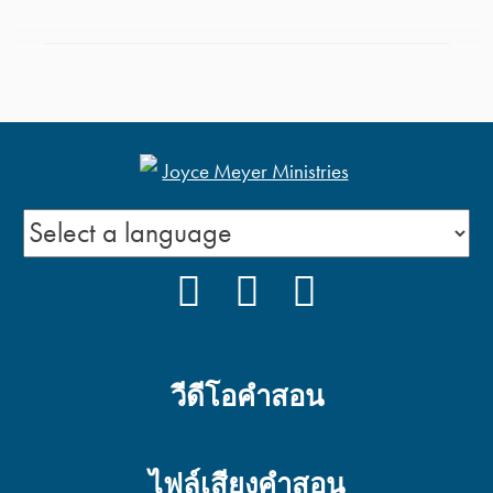
คำอุปมาของพระเยซู : เรื่อง
หญิงพรหมจารีสิบคน ตอน
2
คำอุปมาของพระเยซู : หญิง
พรหมจารีสิบคน ตอน 2
FACEBOOK
YOUTUBE
PODCAST
คำอุปมาของพระเยซู : เรื่อง
หญิงพรหมจารีสิบคน ตอน
1
วีดีโอคำสอน
ถ้าครั้งแรกทำไม่สำเร็จ
คุณก็ปกติดี ตอนที่ 1
ไฟล์เสียงคำสอน