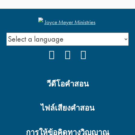
คำอุปมาของพระเยซู : หญิง
พรหมจารีสิบคน ตอน 2
คำอุปมาของพระเยซู : เรื่อง
FACEBOOK
YOUTUBE
PODCAST
หญิงพรหมจารีสิบคน ตอน
1
วีดีโอคำสอน
ถ้าครั้งแรกทำไม่สำเร็จ
คุณก็ปกติดี ตอนที่ 1
ไฟล์เสียงคำสอน
คำโกหกอะไรบ้าง ที่คุณยัง
เชื่อมันอยู่ ตอนที่ 2
การให้ข้อคิดทางวิญญาณ