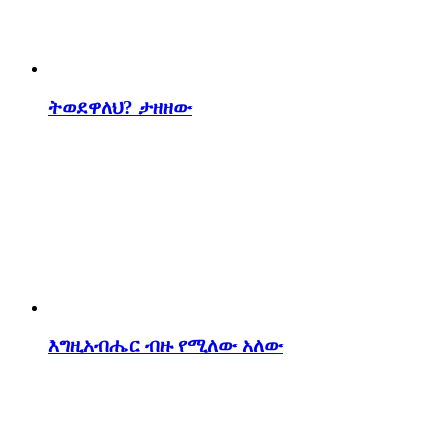
ትወደዋለህ? ታዘዘው
እግዚአብሔር ብዙ የሚለው አለው