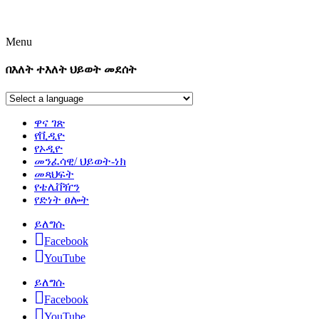
Menu
በእለት ተእለት ህይወት መደሰት
ዋና ገጽ
የቪዲዮ
የኦዲዮ
መንፈሳዊ/ ህይወት-ነክ
መጻህፍት
የቴሌቨዥን
የድነት ፀሎት
ይለግሱ
Facebook
YouTube
ይለግሱ
Facebook
YouTube