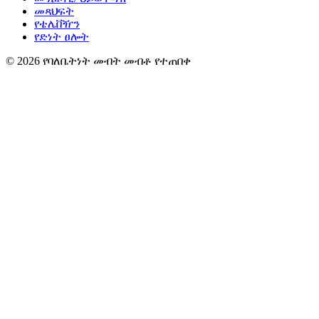
መጻህፍት
የቴሌቨዥን
የድነት ፀሎት
© 2026 የባለቤትነት መብት መብቶ የተጠበቀ