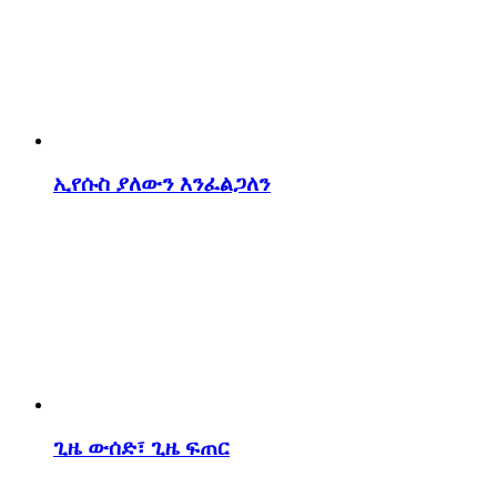
ኢየሱስ ያለውን እንፈልጋለን
ጊዜ ውሰድ፣ ጊዜ ፍጠር