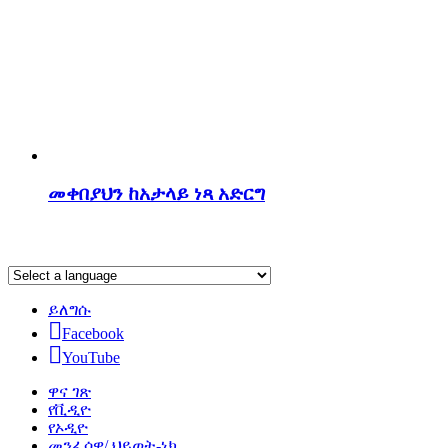
መቀበያህን ከአታላይ ነጻ አድርግ
ይለግሱ
Facebook
YouTube
ዋና ገጽ
የቪዲዮ
የኦዲዮ
መንፈሳዊ/ ህይወት-ነክ