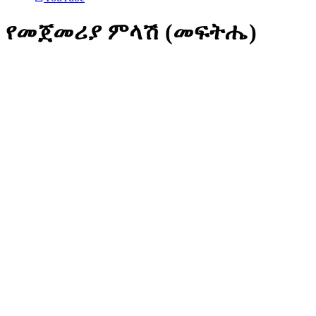
የመጀመሪያ ምላሽ (መፍትሔ)