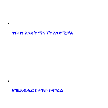
ጥበብን እንዴት ማግኘት እንደሚቻል
እግዚአብሔር በቀጥታ ይናገራል