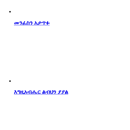
መንፈስን አታጥፉ
እግዚአብሔር ልብህን ያያል