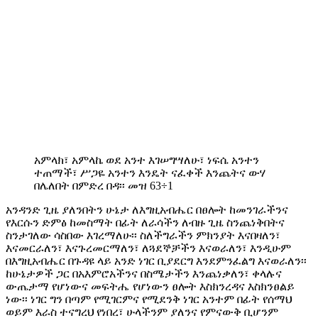
አምላክ፣ አምላኬ ወደ አንተ እገሠግሣለሁ፣ ነፍሴ አንተን
ተጠማች፣ ሥጋዬ አንተን እንዴት ናፈቀች እንጨትና ውሃ
በሌለበት በምድረ በዳ፡፡ መዝ 63÷1
አንዳንድ ጊዜ ያለንበትን ሁኔታ ለእግዚአብሔር በፀሎት ከመንገራችንና
የእርሱን ድምፅ ከመስማት በፊት ለራሳችን ለብዙ ጊዜ ስንጨነቅበትና
ስንታገለው ሳስበው እገረማለሁ፡፡ ስለችግራችን ምክንያት እናበዛለን፣
እናመርራለን፣ እናጉረመርማለን፣ ለጓደኞቻችን እናወራለን፣ እንዲሁም
በእግዚአብሔር በጉዳዩ ላይ አንድ ነገር ቢያደርግ እንደምንፈልግ እናወራለን፡፡
ከሁኔታዎች ጋር በአእምሮአችንና በስሜታችን እንጨነቃለን፣ ቀላሉና
ውጤታማ የሆነውና መፍትሔ የሆነውን ፀሎት እስክንረዳና እስክንፀልይ
ነው፡፡ ነገር ግን በጣም የሚገርምና የሚደንቅ ነገር አንተም በፊት የሰማህ
ወይም እራስ ተናግረህ የነበረ፣ ሁላችንም ያለንና የምናውቅ ቢሆንም