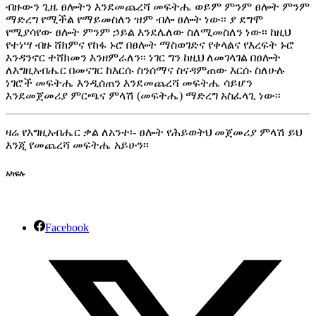
ብዙውን ጊዜ ፀሎትን እንደመጨረሻ መፍትሔ ወይም ምንም ፀሎት ምንም
ማድረግ የሚችል የማይመስለን ዝም ብሎ ፀሎት ነው፡፡ ያ ደግሞ
የሚያሳየው ፀሎት ምንም ኃይል እንደሌለው ስለሚመስለን ነው፡፡ ከዚህ
የተነሣ ብዙ ሸክምና የከፋ ኑሮ በፀሎት ማስወገድና የቀላልና የእረፍት ኑሮ
እንዳንኖር ተሸክመን እንዘምራለን፡፡ ነገር ግን ከዚህ ለመገላገል በፀሎት
ለእግዚአብሔር በመናገር ከእርሱ ስንሰማና ስናዳምጠው እርሱ ስለሁሉ
ነገሮች መፍትሔ እንዲሰጠን እንደመጨረሻ መፍትሔ ሳይሆን
እንደመጀመሪያ ምርጫና ምላሽ (መፍትሔ) ማድረግ አስፈላጊ ነው፡፡
ዛሬ የእግዚአብሔር ቃል ለአንተ፡- ፀሎት የሕይወትህ መጀመሪያ ምላሽ ይህ
እንጂ የመጨረሻ መፍትሔ አይሁን፡፡
አካፍሉ
Facebook