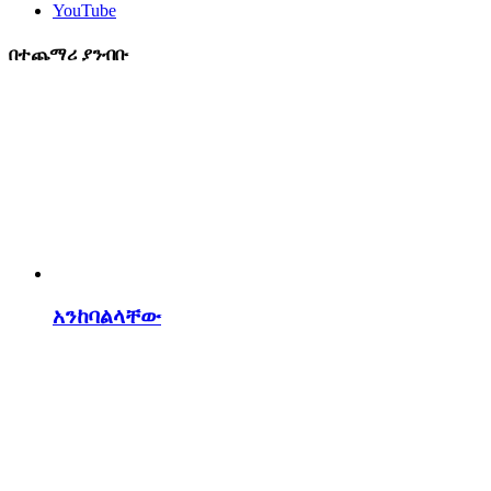
YouTube
በተጨማሪ ያንብቡ
አንከባልላቸው