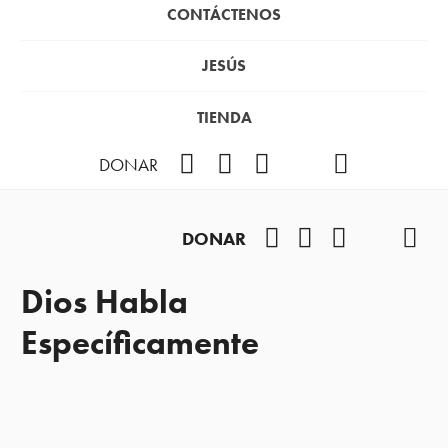
CONTÁCTENOS
JESÚS
TIENDA
Facebook
Instagram
YouTube
TikTok
Podcast
DONAR
Facebook
Instagram
YouTube
TikTok
Pod
DONAR
Dios Habla
Específicamente