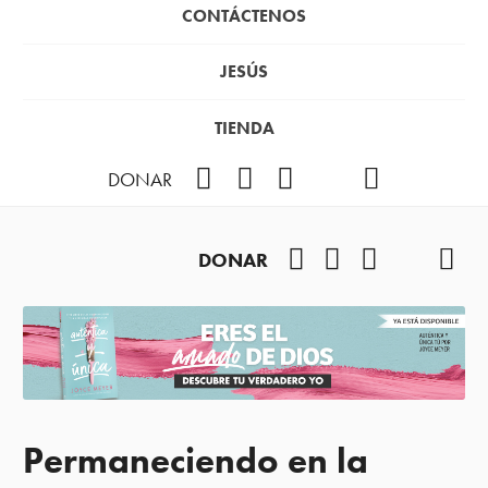
CONTÁCTENOS
JESÚS
TIENDA
Facebook
Instagram
YouTube
TikTok
Podcast
DONAR
Facebook
Instagram
YouTube
TikTok
Pod
DONAR
Permaneciendo en la