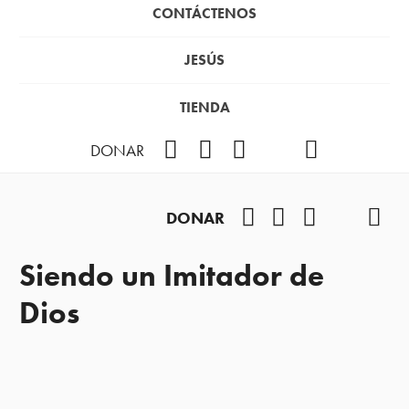
CONTÁCTENOS
JESÚS
TIENDA
Facebook
Instagram
YouTube
TikTok
Podcast
DONAR
Facebook
Instagram
YouTube
TikTok
Pod
DONAR
Siendo un Imitador de
Dios