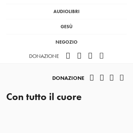
AUDIOLIBRI
GESÙ
NEGOZIO
Facebook
Instagram
YouTube
Podcast
DONAZIONE
Facebook
Instagram
YouTub
Pod
DONAZIONE
Con tutto il cuore