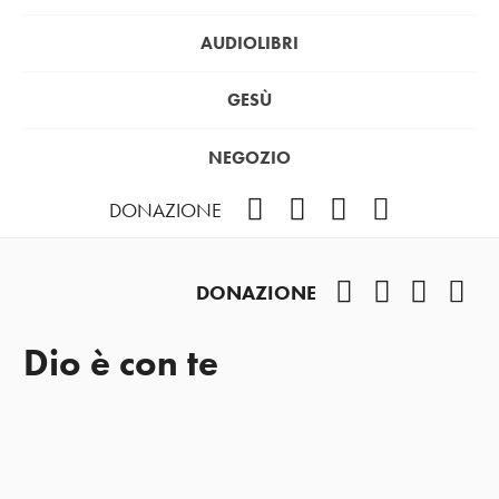
AUDIOLIBRI
GESÙ
NEGOZIO
Facebook
Instagram
YouTube
Podcast
DONAZIONE
Facebook
Instagram
YouTub
Pod
DONAZIONE
Dio è con te