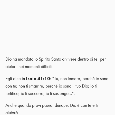
Dio ha mandato lo Spirito Santo a vivere dentro di te, per
aiutarti nei momenti difficili.
Egli dice in
Isaia 41:10
: “Tu, non temere, perché io sono
con te; non ti smarrire, perché io sono il tuo Dio; io ti
fortifico, io ti soccorro, io ti sostengo…”.
Anche quando provi paura, dunque, Dio è con te e ti
aiuterà.