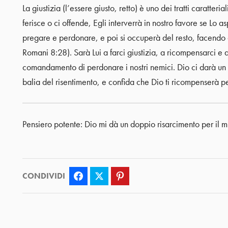
La giustizia (l’essere giusto, retto) è uno dei tratti caratte
ferisce o ci offende, Egli interverrà in nostro favore se Lo 
pregare e perdonare, e poi si occuperà del resto, facendo c
Romani 8:28). Sarà Lui a farci giustizia, a ricompensarci e a
comandamento di perdonare i nostri nemici. Dio ci darà un do
balia del risentimento, e confida che Dio ti ricompenserà per
Pensiero potente: Dio mi dà un doppio risarcimento per il m
CONDIVIDI
Facebook
Twitter
Pinterest