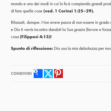
mondo e uno dei modi in cui lo fa è compiendo grandi prodi
di fare quelle cose
(ved. 1 Corinzi 1:25–29).
Rilassati, dunque. Non avere paura di non essere in grado di
e Dio ti verrà incontro dandoti la Sua grazia (favore e forz
cosa
(Filippesi 4:13)!
Spunto di riflessione:
Dio usa la mia debolezza per most
CONDIVIDI
Facebook
Twitter
Pinterest