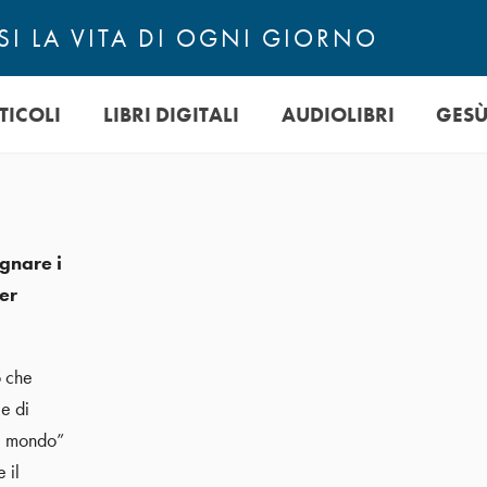
I LA VITA DI OGNI GIORNO
TICOLI
LIBRI DIGITALI
AUDIOLIBRI
GES
gnare i
er
o che
e di
el mondo”
 il