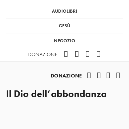
AUDIOLIBRI
GESÙ
NEGOZIO
Facebook
Instagram
YouTube
Podcast
DONAZIONE
Facebook
Instagram
YouTub
Pod
DONAZIONE
Il Dio dell’abbondanza