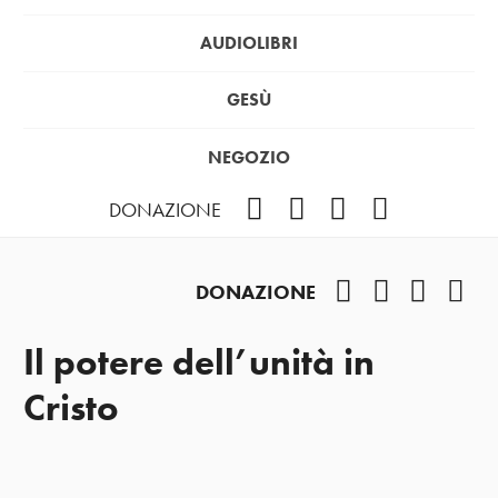
AUDIOLIBRI
GESÙ
NEGOZIO
Facebook
Instagram
YouTube
Podcast
DONAZIONE
Facebook
Instagram
YouTub
Pod
DONAZIONE
Il potere dell’unità in
Cristo