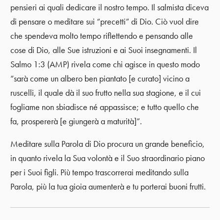
pensieri ai quali dedicare il nostro tempo. Il salmista diceva
di pensare o meditare sui “precetti” di Dio. Ciò vuol dire
che spendeva molto tempo riflettendo e pensando alle
cose di Dio, alle Sue istruzioni e ai Suoi insegnamenti. Il
Salmo 1:3 (AMP) rivela come chi agisce in questo modo
“sarà come un albero ben piantato [e curato] vicino a
ruscelli, il quale dà il suo frutto nella sua stagione, e il cui
fogliame non sbiadisce né appassisce; e tutto quello che
fa, prospererà [e giungerà a maturità]”.
Meditare sulla Parola di Dio procura un grande beneficio,
in quanto rivela la Sua volontà e il Suo straordinario piano
per i Suoi figli. Più tempo trascorrerai meditando sulla
Parola, più la tua gioia aumenterà e tu porterai buoni frutti.