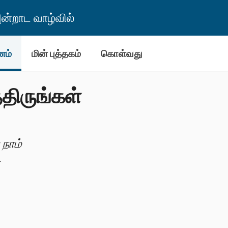
்றாட வாழ்வில்
னம்
மின் புத்தகம்
கொள்வது
திருங்கள்
நாம்