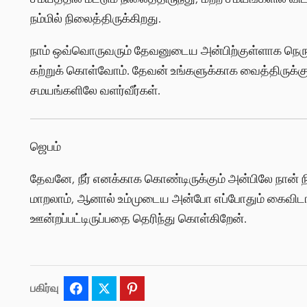
நம்மில் நிலைத்திருக்கிறது.
நாம் ஒவ்வொருவரும் தேவனுடைய அன்பிற்குள்ளாக நெருங்க
கற்றுக் கொள்வோம். தேவன் உங்களுக்காக வைத்திருக்கு
சமயங்களிலே வளர்வீர்கள்.
ஜெபம்
தேவனே, நீர் எனக்காக கொண்டிருக்கும் அன்பிலே நான் நி
மாறலாம், ஆனால் உம்முடைய அன்போ எப்போதும் கைவிட
ஊன்றப்பட்டிருப்பதை தெரிந்து கொள்கிறேன்.
பகிர்வு
Facebook
Twitter
Pinterest