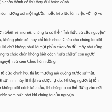
ện chân thành có thể thay đổi hoàn cảnh.
húa thương xót một người, hoặc tiếp tục làm việc với họ và
n Ghết-sê-ma-nê, chúng ta có thể “tỉnh thức và cầu nguyện”
 không phán xét hay chỉ trích nhau. Chúa cho chúng ta biết
ả lời chứ không phải là một phần của vấn đề. Hãy nhớ rằng
úng ta chắc chắn không biết cách “sửa chữa” con người.
u nguyện và xem Chúa hành động.
 tệ của chính họ, thì họ thường mù quáng trước sự thật.
 sự nhìn thấy lẽ thật và được tự do. Những người bị tổn
không biết cách kêu cầu, thì chúng ta có thể đứng vào nơi
 nhìn xem bức phá khi chúng ta cầu nguyện.