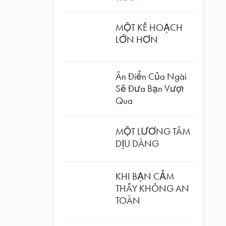
MỘT KẾ HOẠCH
LỚN HƠN
Ân Điển Của Ngài
Sẽ Đưa Bạn Vượt
Qua
MỘT LƯƠNG TÂM
DỊU DÀNG
KHI BẠN CẢM
THẤY KHÔNG AN
TOÀN