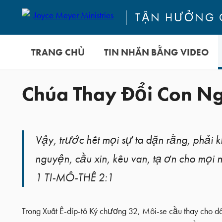
TẬN HƯỞNG 
TRANG CHỦ
TIN NHẮN BẰNG VIDEO
Chúa Thay Đổi Con N
Vậy, trước hết mọi sự ta dặn rằng, phải 
nguyện, cầu xin, kêu van, tạ ơn cho mọi 
1 TI-MÔ-THÊ 2:1
Trong Xuất Ê-díp-tô Ký chương 32, Môi-se cầu thay cho d