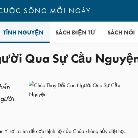
CUỘC SỐNG MỖI NGÀY
TĨNH NGUYỆN
SÁCH ĐIỆN TỬ
SÁCH NÓI
gười Qua Sự Cầu Nguyệ
khẩn
người.
ân Y-sơ-ra-ên để cơn thịnh nộ của Chúa không hủy diệt họ.