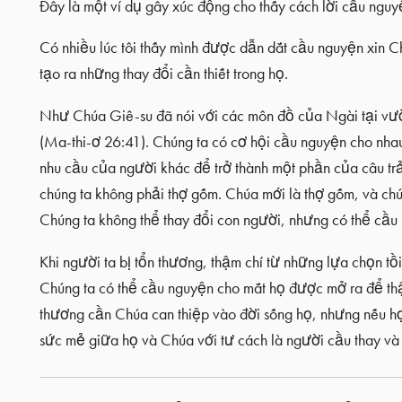
Đây là một ví dụ gây xúc động cho thấy cách lời cầu nguy
Có nhiều lúc tôi thấy mình được dẫn dắt cầu nguyện xin C
tạo ra những thay đổi cần thiết trong họ.
Như Chúa Giê-su đã nói với các môn đồ của Ngài tại vườ
(Ma-thi-ơ 26:41). Chúng ta có cơ hội cầu nguyện cho nhau,
nhu cầu của người khác để trở thành một phần của câu tr
chúng ta không phải thợ gốm. Chúa mới là thợ gốm, và ch
Chúng ta không thể thay đổi con người, nhưng có thể cầ
Khi người ta bị tổn thương, thậm chí từ những lựa chọn tồi
Chúng ta có thể cầu nguyện cho mắt họ được mở ra để thật
thương cần Chúa can thiệp vào đời sống họ, nhưng nếu họ 
sức mẻ giữa họ và Chúa với tư cách là người cầu thay và