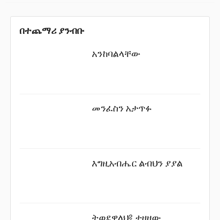
በተጨማሪ ያንብቡ
አንከባልላቸው
መንፈስን አታጥፉ
እግዚአብሔር ልብህን ያያል
ትወደዋለህ? ታዘዘው