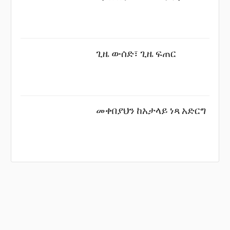
ጊዜ ውሰድ፣ ጊዜ ፍጠር
መቀበያህን ከአታላይ ነጻ አድርግ