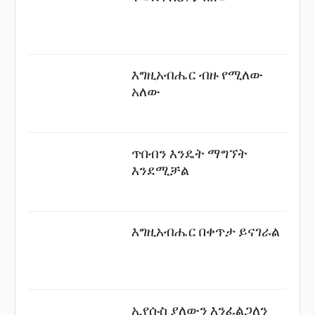
እግዚአብሔር ብዙ የሚለው
አለው
ጥበብን እንዴት ማግኘት
እንደሚቻል
እግዚአብሔር በቀጥታ ይናገራል
ኢየሱስ ያለውን እንፈልጋለን