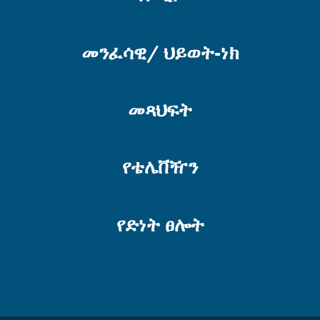
መንፈሳዊ/ ህይወት-ነክ
መጻህፍት
የቴሌቨዥን
የድነት ፀሎት