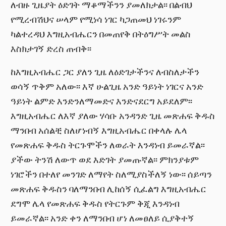
ለብዙ ጊዜያት ዕድገት ማቆማችንን ያመለክታል፡፡ በልብህ
የሚረብሽህና ሠላም የሚነሳ ነገር ካጋጠመህ ነገሩንም
ካልተረዳህ እግዚአብሔርን በመጠየቅ በትዕግሥት መልስ
እስክታገኝ ድረስ ጠብቅ፡፡
ከእግዚአብሔር ጋር ያለን ጊዜ ለዕድገታችንና ለብስለታችን
ወሳኝ ጥቅም አለው፡፡ እኛ ሁልጊዜ አንድ ዓይነት ነገርና አንድ
ዓይነት ልምድ እንድንለማመድና እንድናደርግ አይደለም፡፡
እግዚአብሔር ለእኛ ያለው ሃሳቡ አንዳንድ ጊዜ መጽሐፍ ቅዱስ
ማንበብ አሰልቺ ስለሆነብኝ እግዚአብሔር በቀላሉ ሌላ
የመጽሐፍ ቅዱስ ትርጉሞችን ለወራት እንዳነብ ይመራኛል፡፡
ያችው ትንሽ ለውጥ ወደ እድገት ያመጡኛል፡፡ ምክንያቱም
ነገሮችን በተለየ መንገድ ለማየት ስለሚያስችለኝ ነው፡፡ ሰይጣን
መጽሐፍ ቅዱስን ባለማንበብ ሊከሰኝ ሲፈልግ እግዚአብሔር
ደግሞ ሌላ የመጽሐፍ ቅዱስ የትርጉም ቅጂ እንዳነብ
ይመራኛል፡፡ አንድ ቀን ለማንበብ ሆነ ለመፀለይ ሲያቅተኝ