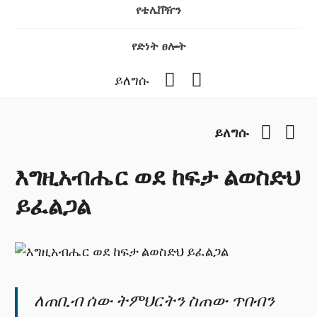
የቴሌቨዥን
የድነት ፀሎት
Facebook
YouTube
ይለግሱ
Facebo
You
ይለግሱ
እግዚአብሔር ወደ ከፍታ ልወስድህ
ይፈልጋል
ለጠቢብ ሰው ትምህርትን ስጠው ጥበብን