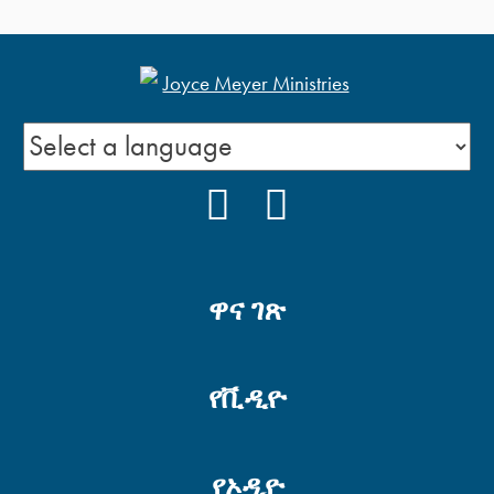
FACEBOOK
YOUTUBE
ዋና ገጽ
የቪዲዮ
የኦዲዮ