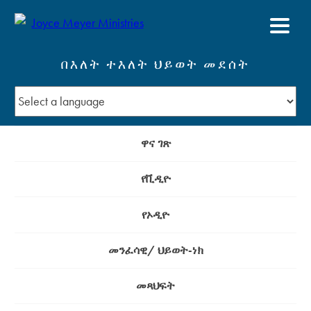
በእለት ተእለት ህይወት መደሰት
ዋና ገጽ
የቪዲዮ
የኦዲዮ
መንፈሳዊ/ ህይወት-ነክ
መጻህፍት