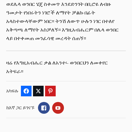
ወደሌላ ወንበር ሄጄ ስቀመጥ እንደድንገት በቢሮዬ ለብዙ
ዓመታት የነበሩትን ነገሮች ለማየት ቻልኩ በፊት
አላስተውላቸውም ነበር፡፡ ትንሽ ለውጥ ሁሉን ነገር በተለየ
አቅጣጫ ለማየት አስቻለኝ፡፡ እግዚአብሔርም በሌላ ወንበር
ላይ በተቀመጠ መንፈሳዊ መረዳት ሰጠኝ፡፡
ዛሬ የእግዚአብሔር ቃል ለአንተ፡- ወንበርህን ለመቀየር
አትፍራ፡፡
አካፍሉ
Facebook
Twitter
Pinterest
Facebook
YouTube
ከእኛ ጋር ይገናኙ