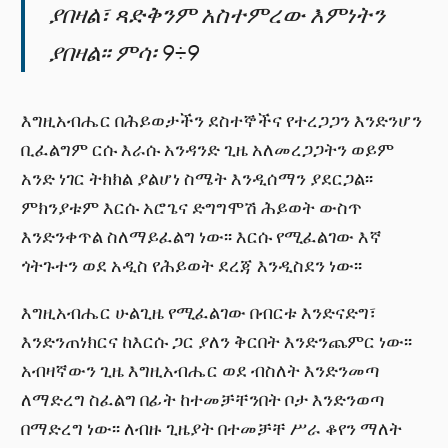
ያበዛል፣ ጻድቅንም አስተምረው እምነትን
ያበዛል፡፡ ምሳ፡ 9÷9
እግዚአብሔር በሕይወታችን ደስተኞችና የተረጋጋን እንድንሆን
ቢፈልግም ርሱ እራሱ አንዳንድ ጊዜ አለመረጋጋትን ወይም
አንድ ነገር ትክክል ያልሆነ ስሜት እንዲሰማን ያደርጋል፡፡
ምክንያቱም እርሱ አሮጌና ድግግሞሽ ሕይወት ውስጥ
እንድንቀጥል ስለማይፈልግ ነው፡፡ እርሱ የሚፈልገው እኛ
ጎትጉተን ወደ አዲስ የሕይወት ደረጃ እንዲስደን ነው፡፡
እግዚአብሔር ሁልጊዜ የሚፈልገው በብርቱ እንድናድግ፣
እንድንጠነክርና ከእርሱ ጋር ያለን ቅርበት እንድንጨምር ነው፡፡
አብዛኛውን ጊዜ እግዚአብሔር ወደ ብስለት እንድንመጣ
ለማድረግ ስፈልግ በፊት ከተመቻቸንበት ቦታ እንድንወጣ
በማድረግ ነው፡፡ ለብዙ ጊዜያት በተመቻቸ ሥራ ቆየን ማለት