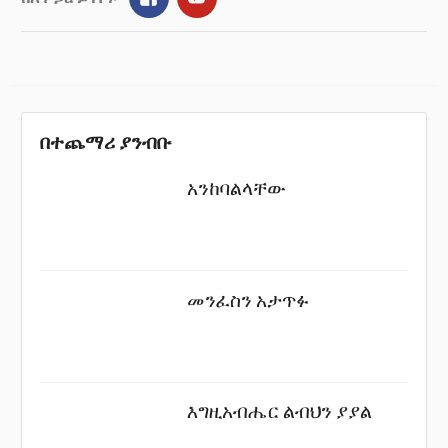
በተጨማሪ ያንብቡ
አንከባልላቸው
መንፈስን አታጥፉ
እግዚአብሔር ልብህን ያያል