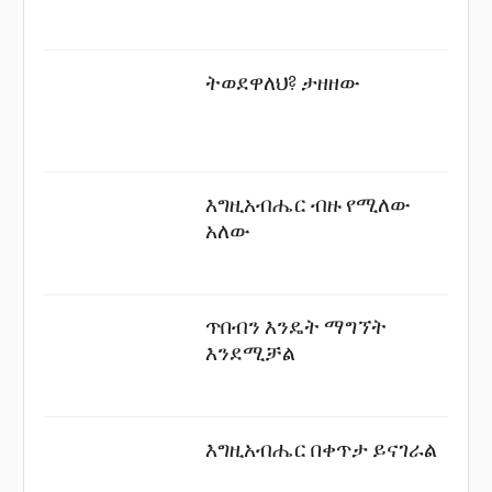
ትወደዋለህ? ታዘዘው
እግዚአብሔር ብዙ የሚለው
አለው
ጥበብን እንዴት ማግኘት
እንደሚቻል
እግዚአብሔር በቀጥታ ይናገራል