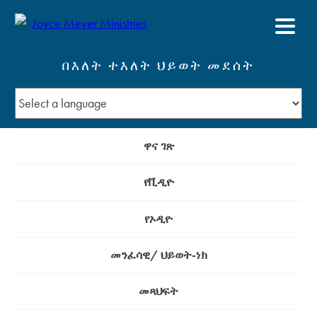
በእለት ተእለት ህይወት መደሰት
ዋና ገጽ
የቪዲዮ
የኦዲዮ
መንፈሳዊ/ ህይወት-ነክ
መጻህፍት