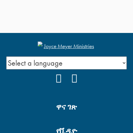
FACEBOOK
YOUTUBE
ዋና ገጽ
የቪዲዮ