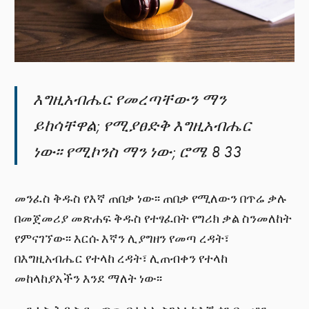
እግዚአብሔር የመረጣቸውን ማን
ይከሳቸዋል; የሚያፀድቅ እግዚአብሔር
ነው፡፡ የሚኮንስ ማን ነው; ሮሜ 8 33
መንፈስ ቅዱስ የእኛ ጠበቃ ነው፡፡ ጠበቃ የሚለውን በጥሬ ቃሉ
በመጀመሪያ መጽሐፍ ቅዱስ የተፃፈበት የግሪክ ቃል ስንመለከት
የምናገኘው፡፡ እርሱ እኛን ሊያግዘን የመጣ ረዳት፣
በእግዚአብሔር የተላከ ረዳት፣ ሊጠብቀን የተላከ
መከላከያአችን እንደ ማለት ነው፡፡