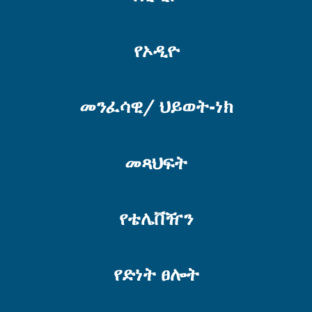
የኦዲዮ
መንፈሳዊ/ ህይወት-ነክ
መጻህፍት
የቴሌቨዥን
የድነት ፀሎት