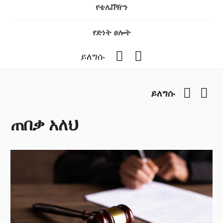
የቴሌቨዥን
የድነት ፀሎት
Facebook
YouTube
ይለግሱ
Facebo
You
ይለግሱ
ጠበቃ አለህ