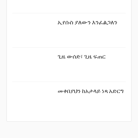
ኢየሱስ ያለውን እንፈልጋለን
ጊዜ ውሰድ፣ ጊዜ ፍጠር
መቀበያህን ከአታላይ ነጻ አድርግ