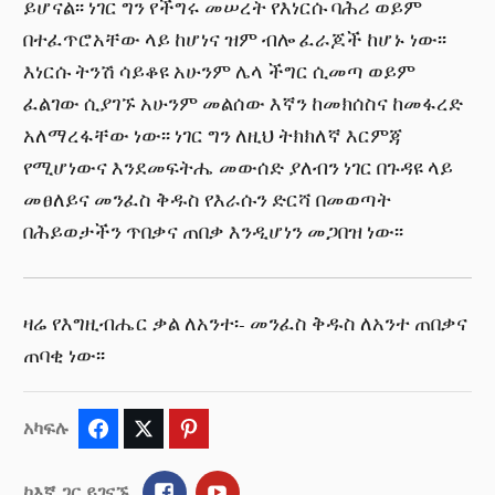
ይሆናል፡፡ ነገር ግን የችግሩ መሠረት የእነርሱ ባሕሪ ወይም
በተፈጥሮአቸው ላይ ከሆነና ዝም ብሎ ፈራጆች ከሆኑ ነው፡፡
እነርሱ ትንሽ ሳይቆዩ አሁንም ሌላ ችግር ሲመጣ ወይም
ፈልገው ሲያገኙ አሁንም መልሰው እኛን ከመክሰስና ከመፋረድ
አለማረፋቸው ነው፡፡ ነገር ግን ለዚህ ትክክለኛ እርምጃ
የሚሆነውና እንደመፍትሔ መውሰድ ያለብን ነገር በጉዳዩ ላይ
መፀለይና መንፈስ ቅዱስ የእራሱን ድርሻ በመወጣት
በሕይወታችን ጥበቃና ጠበቃ እንዲሆነን መጋበዝ ነው፡፡
ዛሬ የእግዚብሔር ቃል ለአንተ፡- መንፈስ ቅዱስ ለአንተ ጠበቃና
ጠባቂ ነው፡፡
አካፍሉ
Facebook
Twitter
Pinterest
Facebook
YouTube
ከእኛ ጋር ይገናኙ