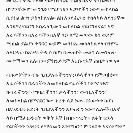
መንፈስ ቅዱስ የመጣው በቀላሉ ስገልፅ ከእኛ ጎን በመሆን
በማንኛውም መንገድ የሚያግዘን አጋዣችን ነው፡፡ መከላከል
ሲያስፈልገን ይከላከለናል፡፡ ልክ እንደሕጋዊ ተከላካይ ለደንበኛው
እንደሚያደርግ አስፈላጊውን መከላከል ያደርግልናል፡፡ እኛ
እራሳችንን በእራሳችን በእኛ ላይ ለሚመጣው ክስ ወይም
ትክክል ያልሆነ ተግባር ወይም መንስኤ መከላከል የለብንም፡፡
ለእርዳታ ከአንዱ ቅዱስ ከሆነ በመጠየቅ መልስ ለመስጠት
መተማመን አለብን፡፡ ምክንያቱም እርሱ የእኛ ጠበቃ ነውና፡፡
ብዙዎቻችን ብዙ ጊዜያአቶችንንና ኃይላችንን የምናባክነው
እራሳችንን በራሳችን ለመከላከል የራሳችን ስምና ዝና፣
ክብራችንን፣ ተግባራችንን፣ ቃላችንን፣ ውሳኔአችንን፣
ለመከላከል በምናደርገው ጥረት ላይ ነው፡፡ በእውነቱ ከሆነ
በእንደዚህ አይነት ጊዜያአችንን እያጠፋን ነው፡፡ ሌሎች በእኛ
ላይ በሚፈርዱበት ወቅት እኛ ከብዙ ጥረትና ልፋት በኋላ
የልባችንን ንጽህና ለማሳመን እንሞክርና ምናልባት እናሳምንም