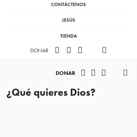
CONTÁCTENOS
JESÚS
TIENDA
Facebook
Instagram
YouTube
TikTok
Podcast
DONAR
Facebook
Instagram
YouTube
TikTok
Pod
DONAR
¿Qué quieres Dios?