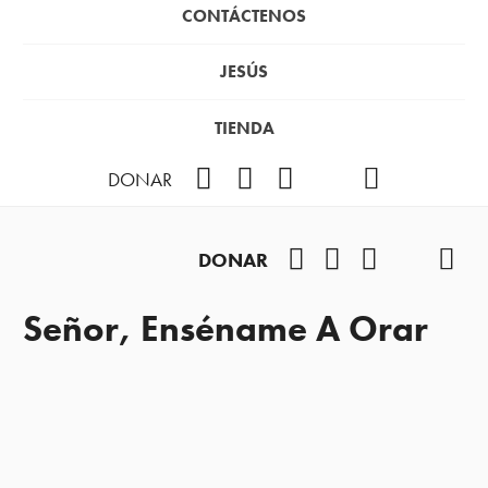
CONTÁCTENOS
JESÚS
TIENDA
Facebook
Instagram
YouTube
TikTok
Podcast
DONAR
Facebook
Instagram
YouTube
TikTok
Pod
DONAR
Señor, Enséname A Orar