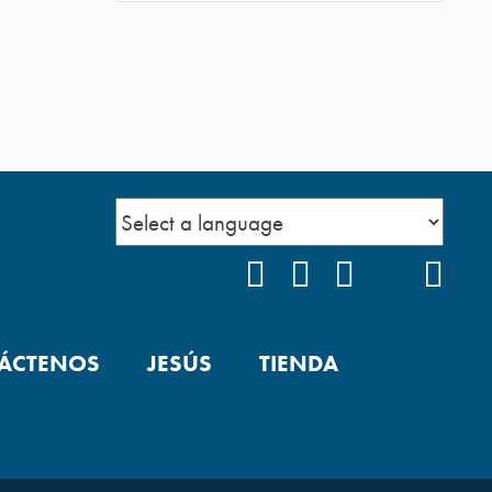
FACEBOOK
INSTAGRAM
YOUTUBE
TIKTOK
POD
ÁCTENOS
JESÚS
TIENDA