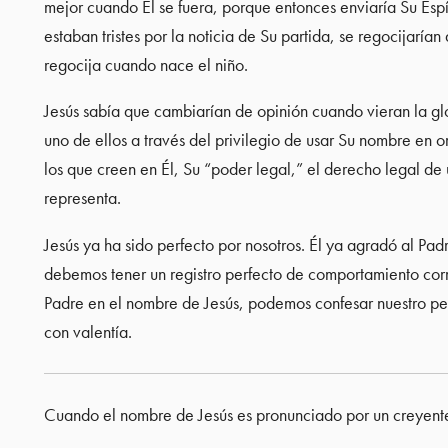
mejor cuando Él se fuera, porque entonces enviaría Su Espí
estaban tristes por la noticia de Su partida, se regocijaría
regocija cuando nace el niño.
Jesús sabía que cambiarían de opinión cuando vieran la glo
uno de ellos a través del privilegio de usar Su nombre en o
los que creen en Él, Su “poder legal,” el derecho legal d
representa.
Jesús ya ha sido perfecto por nosotros. Él ya agradó al Padr
debemos tener un registro perfecto de comportamiento cor
Padre en el nombre de Jesús, podemos confesar nuestro pec
con valentía.
Cuando el nombre de Jesús es pronunciado por un creyente e