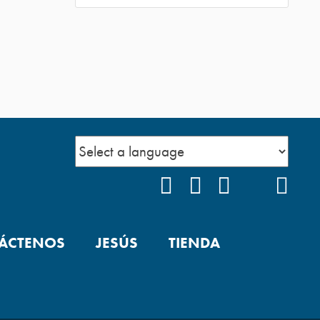
FACEBOOK
INSTAGRAM
YOUTUBE
TIKTOK
POD
ÁCTENOS
JESÚS
TIENDA