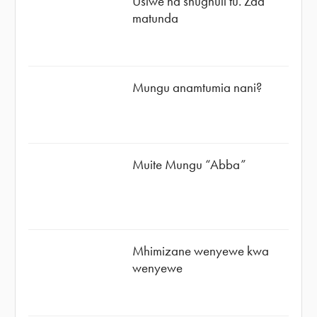
Usiwe na shughuli tu. Zaa
matunda
Mungu anamtumia nani?
Muite Mungu “Abba”
Mhimizane wenyewe kwa
wenyewe