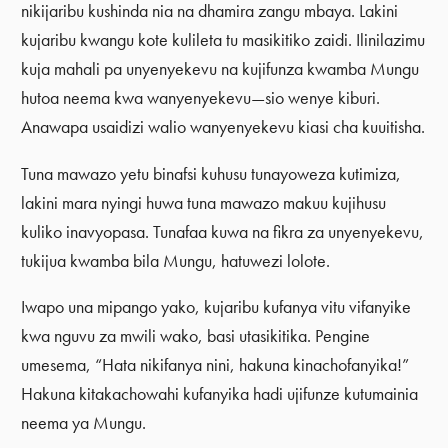
nikijaribu kushinda nia na dhamira zangu mbaya. Lakini
kujaribu kwangu kote kulileta tu masikitiko zaidi. Ilinilazimu
kuja mahali pa unyenyekevu na kujifunza kwamba Mungu
hutoa neema kwa wanyenyekevu—sio wenye kiburi.
Anawapa usaidizi walio wanyenyekevu kiasi cha kuuitisha.
Tuna mawazo yetu binafsi kuhusu tunayoweza kutimiza,
lakini mara nyingi huwa tuna mawazo makuu kujihusu
kuliko inavyopasa. Tunafaa kuwa na fikra za unyenyekevu,
tukijua kwamba bila Mungu, hatuwezi lolote.
Iwapo una mipango yako, kujaribu kufanya vitu vifanyike
kwa nguvu za mwili wako, basi utasikitika. Pengine
umesema, “Hata nikifanya nini, hakuna kinachofanyika!”
Hakuna kitakachowahi kufanyika hadi ujifunze kutumainia
neema ya Mungu.