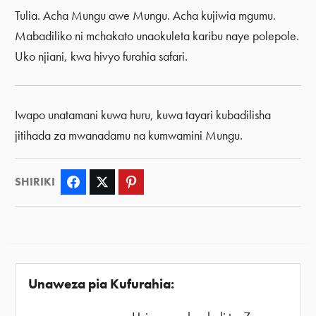
Tulia. Acha Mungu awe Mungu. Acha kujiwia mgumu.
Mabadiliko ni mchakato unaokuleta karibu naye polepole.
Uko njiani, kwa hivyo furahia safari.
Iwapo unatamani kuwa huru, kuwa tayari kubadilisha
jitihada za mwanadamu na kumwamini Mungu.
SHIRIKI
Facebook
Twitter
Pinterest
Unaweza pia Kufurahia: