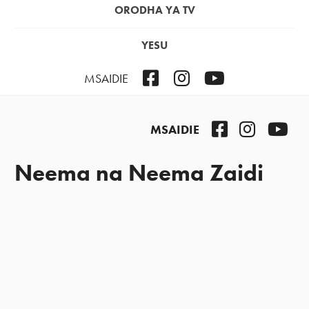
ORODHA YA TV
YESU
Facebook
Instagram
YouTube
MSAIDIE
Facebook
Instagra
You
MSAIDIE
Neema na Neema Zaidi