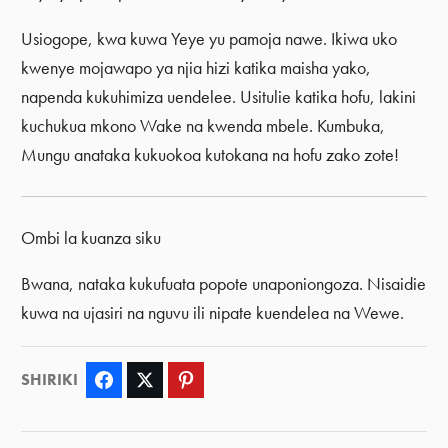
Usiogope, kwa kuwa Yeye yu pamoja nawe. Ikiwa uko
kwenye mojawapo ya njia hizi katika maisha yako,
napenda kukuhimiza uendelee. Usitulie katika hofu, lakini
kuchukua mkono Wake na kwenda mbele. Kumbuka,
Mungu anataka kukuokoa kutokana na hofu zako zote!
Ombi la kuanza siku
Bwana, nataka kukufuata popote unaponiongoza. Nisaidie
kuwa na ujasiri na nguvu ili nipate kuendelea na Wewe.
SHIRIKI
Facebook
Twitter
Pinterest