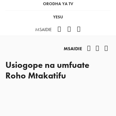
ORODHA YA TV
YESU
Facebook
Instagram
YouTube
MSAIDIE
Facebook
Instag
You
MSAIDIE
Usiogope na umfuate
Roho Mtakatifu