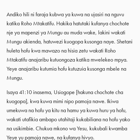
Andiko hili ni faraja kubwa ya kuwa na ujasiri na nguvu
katika Roho Mtakatifu. Hakika hatutaki kufanya chochote
nje ya mapenzi ya Mungu au muda wake, lakini wakati
Mungu akienda, hatuwezi kuogopa kusonga naye. Shetani
huleta hofu kwa mawazo na hisia zetu wakati Roho
Mtakatifu anajaribu kutuongoza katika mwelekeo mpya.
Yeye anajaribu kutumia hofu kutuzuia kusonga mbele na
Mungu.
Isaya 41:10 inasema, Usiogope [hakuna chochote cha
kuogopa], kwa kuwa mimi nipo pamoja nawe. Ikiwa
umekuwa na hofu ya kitu na hamu ya kuwa huru ya hofu,
wakati utafikia ambapo utahitaji kukabiliana na hofu yako
na usikimbie. Chukua mkono wa Yesu, kukubali kwamba
Yeye yu pamoja nawe, na kufanya hivyo.