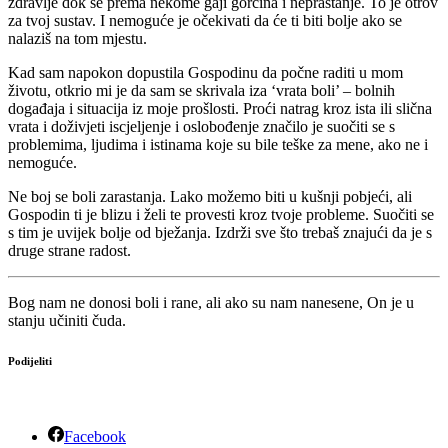
zdravlje dok se prema nekome gaji gorčina i nepraštanje. To je otrov
za tvoj sustav. I nemoguće je očekivati da će ti biti bolje ako se
nalaziš na tom mjestu.
Kad sam napokon dopustila Gospodinu da počne raditi u mom
životu, otkrio mi je da sam se skrivala iza ‘vrata boli’ – bolnih
događaja i situacija iz moje prošlosti. Proći natrag kroz ista ili slična
vrata i doživjeti iscjeljenje i oslobođenje značilo je suočiti se s
problemima, ljudima i istinama koje su bile teške za mene, ako ne i
nemoguće.
Ne boj se boli zarastanja. Lako možemo biti u kušnji pobjeći, ali
Gospodin ti je blizu i želi te provesti kroz tvoje probleme. Suočiti se
s tim je uvijek bolje od bježanja. Izdrži sve što trebaš znajući da je s
druge strane radost.
Bog nam ne donosi boli i rane, ali ako su nam nanesene, On je u
stanju učiniti čuda.
Podijeliti
Facebook