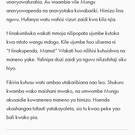
unavyowafurahia. Au waambie vile Mungu
anavyowapenda na anavyotaka kuwabariki. Himizo lina
nguvu. Hufanya watu wahisi vizuri zaidi kwa kila njia.
Ninakumbuka wakati mmoja nilipopata ujumbe kutoka
kwa mtoto wangu mdogo. Kile ujumbe huo ulisema ni
“Ninakupenda, Mama!” Wakati huo nilihisi kuhuishwa na
maneno yake. Yalinipa dozi zaidi ya nguvu nilizohitaji siku
hiyo.
Fikiria kuhusu watu ambao utakaribiana nao leo. Shukuru
kwamba wako maishani mwako, na umwombe Mungu
akusaidie kuwanenea maneno ya himizo. Huenda
ukashangaa tofauti yatakayoleta, sio tu kwao peke yao
bali kwako pia.