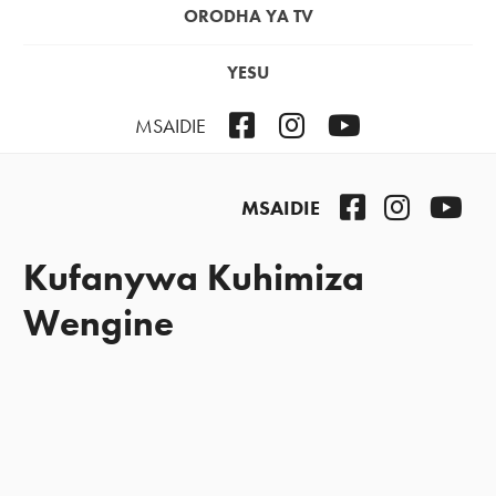
ORODHA YA TV
YESU
Facebook
Instagram
YouTube
MSAIDIE
Facebook
Instagra
You
MSAIDIE
Kufanywa Kuhimiza
Wengine