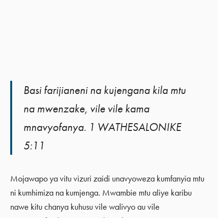
Basi farijianeni na kujengana kila mtu
na mwenzake, vile vile kama
mnavyofanya. 1 WATHESALONIKE
5:11
Mojawapo ya vitu vizuri zaidi unavyoweza kumfanyia mtu
ni kumhimiza na kumjenga. Mwambie mtu aliye karibu
nawe kitu chanya kuhusu vile walivyo au vile