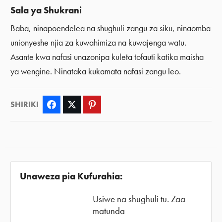
Sala ya Shukrani
Baba, ninapoendelea na shughuli zangu za siku, ninaomba
unionyeshe njia za kuwahimiza na kuwajenga watu.
Asante kwa nafasi unazonipa kuleta tofauti katika maisha
ya wengine. Ninataka kukamata nafasi zangu leo.
SHIRIKI
Facebook
Twitter
Pinterest
Unaweza pia Kufurahia:
Usiwe na shughuli tu. Zaa
matunda