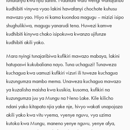
tunafanya kwa njia sahihi. Nadhani watu wengi wanajaribu
kudhibiti vinywa vyao lakini hawafanyi chochote kuhusu
mawazo yao. Hiyo ni kama kuondoa magugu – mizizi isipo
shughulikiwa, magugu yanarudi tena. Huwezi kamwe
kudhibiti kinywa chako isipokuwa kwanza ujifunze
kudhibiti akili yako.
Mara nyingi tunajaribiwa kufikiri mawazo mabaya, lakini
hatupaswi kukubaliana nayo. Tuna uchaguzi! Tunaweza
kuchagua kwa uamuzi kufikiri vizuri ili tuweze kuchagua
kuzungumza mambo mema. Unaweza kuchagua mawazo
ya kuzalisha maisha kwa kusikia, kusoma, kufikiri na
kuzungumza juu ya Mungu na Neno Lake. Kile kilicho
ndani yako kitapata njia yake nje, hivyo wakati unapojaza
akili yako kwa vitu vyema, vyenye nguvu, vya uzima
kutoka kwa Mungu, maneno yenye nguvu, yenye afya,