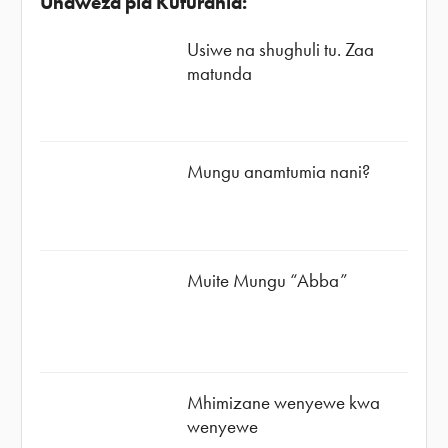
Unaweza pia Kufurahia:
Usiwe na shughuli tu. Zaa
matunda
Mungu anamtumia nani?
Muite Mungu “Abba”
Mhimizane wenyewe kwa
wenyewe