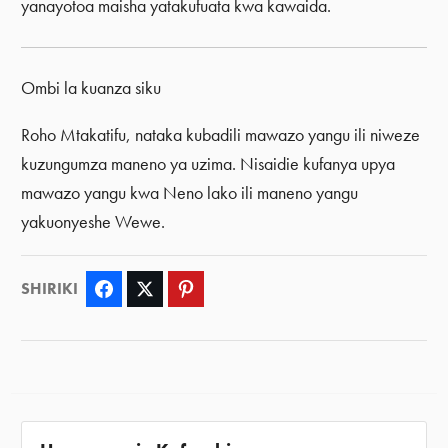
yanayotoa maisha yatakufuata kwa kawaida.
Ombi la kuanza siku
Roho Mtakatifu, nataka kubadili mawazo yangu ili niweze
kuzungumza maneno ya uzima. Nisaidie kufanya upya
mawazo yangu kwa Neno lako ili maneno yangu
yakuonyeshe Wewe.
SHIRIKI
Facebook
Twitter
Pinterest