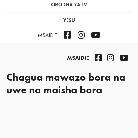
ORODHA YA TV
YESU
Facebook
Instagram
YouTube
MSAIDIE
Facebook
Instagra
You
MSAIDIE
Chagua mawazo bora na
uwe na maisha bora