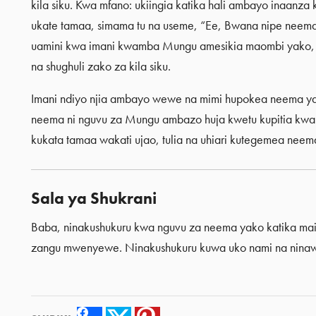
kila siku. Kwa mfano: ukiingia katika hali ambayo inaanza
ukate tamaa, simama tu na useme, “Ee, Bwana nipe neema
uamini kwa imani kwamba Mungu amesikia maombi yako, n
na shughuli zako za kila siku.
Imani ndiyo njia ambayo wewe na mimi hupokea neema ya M
neema ni nguvu za Mungu ambazo huja kwetu kupitia kwa im
kukata tamaa wakati ujao, tulia na uhiari kutegemea nee
Sala ya Shukrani
Baba, ninakushukuru kwa nguvu za neema yako katika mai
zangu mwenyewe. Ninakushukuru kuwa uko nami na ninaw