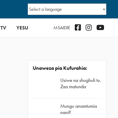
 TV
YESU
Facebook
Instagram
YouTub
MSAIDIE
Unaweza pia Kufurahia:
Usiwe na shughuli tu.
Zaa matunda
Mungu anamtumia
nani?