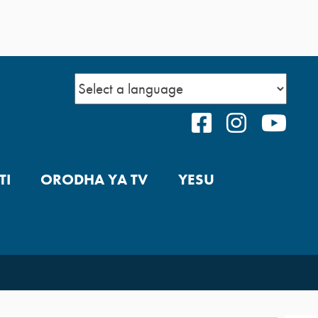
FACEBOOK
INSTAGR
YOU
TI
ORODHA YA TV
YESU