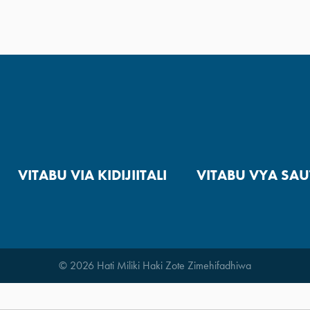
VITABU VIA KIDIJIITALI
VITABU VYA SAU
© 2026 Hati Miliki Haki Zote Zimehifadhiwa