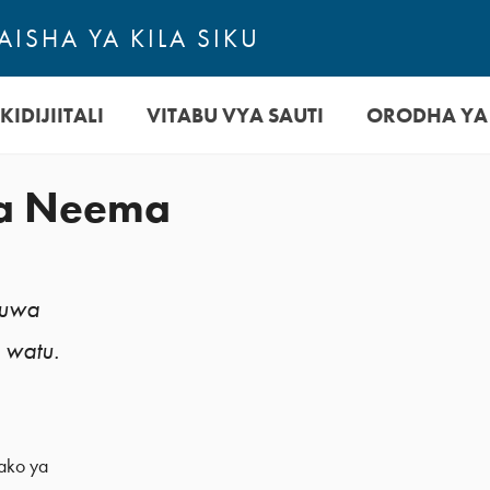
ISHA YA KILA SIKU
KIDIJIITALI
VITABU VYA SAUTI
ORODHA YA
a Neema
kuwa
 watu.
ako ya