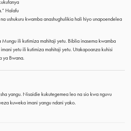
 kukufanya
.” Halafu
a ushukuru kwamba anashughulikia hali hiyo unapoendelea
ungu ili kutimiza mahitaji yetu. Biblia inasema kwamba
ani yetu ili kutimiza mahitaji yetu. Utakapoanza kuhisi
ma ya Bwana.
sha yangu. Nisaidie kukutegemea leo na sio kwa nguvu
eza kuweka imani yangu ndani yako.