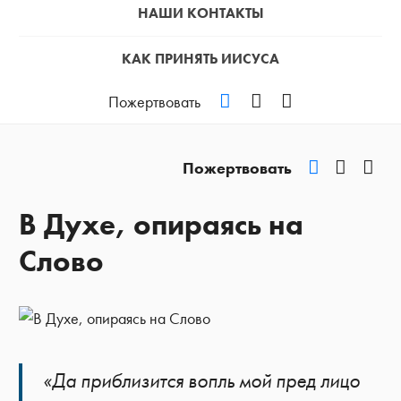
НАШИ КОНТАКТЫ
КАК ПРИНЯТЬ ИИСУСА
VKontakte
YouTube
Podcast
Пожертвовать
VKontakte
YouTub
Pod
Пожертвовать
В Духе, опираясь на
Слово
«Да приблизится вопль мой пред лицо