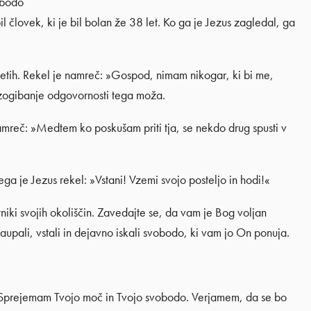
 bodo
il človek, ki je bil bolan že 38 let. Ko ga je Jezus zagledal, ga
etih. Rekel je namreč: »Gospod, nimam nikogar, ki bi me,
 izogibanje odgovornosti tega moža.
amreč: »Medtem ko poskušam priti tja, se nekdo drug spusti v
a je Jezus rekel: »Vstani! Vzemi svojo posteljo in hodi!«
niki svojih okoliščin. Zavedajte se, da vam je Bog voljan
upali, vstali in dejavno iskali svobodo, ki vam jo On ponuja.
ti. Sprejemam Tvojo moč in Tvojo svobodo. Verjamem, da se bo