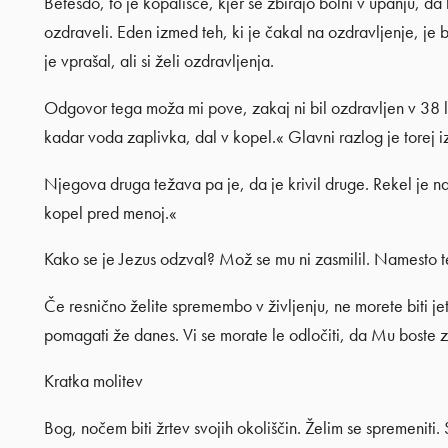
Betesdo, to je kopališče, kjer se zbirajo bolni v upanju, da
ozdraveli. Eden izmed teh, ki je čakal na ozdravljenje, je b
je vprašal, ali si želi ozdravljenja.
Odgovor tega moža mi pove, zakaj ni bil ozdravljen v 38 l
kadar voda zaplivka, dal v kopel.« Glavni razlog je torej
Njegova druga težava pa je, da je krivil druge. Rekel je n
kopel pred menoj.«
Kako se je Jezus odzval? Mož se mu ni zasmilil. Namesto teg
Če resnično želite spremembo v življenju, ne morete biti jet
pomagati že danes. Vi se morate le odločiti, da Mu boste za
Kratka molitev
Bog, nočem biti žrtev svojih okoliščin. Želim se spremeni