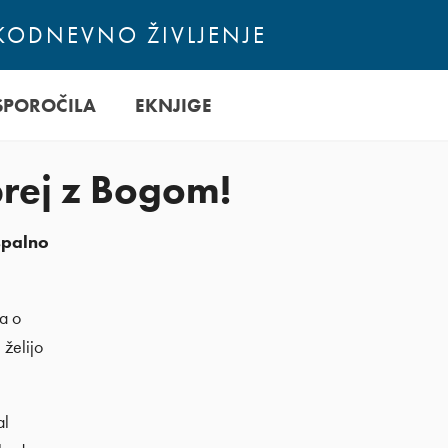
AKODNEVNO ŽIVLJENJE
SPOROČILA
EKNJIGE
prej z Bogom!
(spalno
a o
 želijo
al