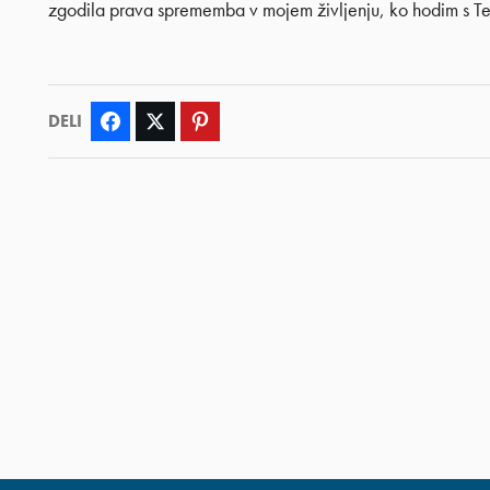
zgodila prava sprememba v mojem življenju, ko hodim s Te
DELI
Facebook
Twitter
Pinterest