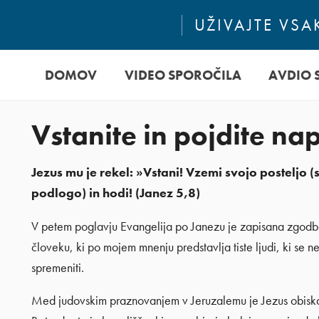
UŽIVAJTE VS
DOMOV
VIDEO SPOROČILA
AVDIO 
Vstanite in pojdite na
Jezus mu je rekel: »Vstani! Vzemi svojo posteljo 
podlogo) in hodi! (Janez 5,8)
V petem poglavju Evangelija po Janezu je zapisana zgodb
človeku, ki po mojem mnenju predstavlja tiste ljudi, ki se ne
spremeniti.
Med judovskim praznovanjem v Jeruzalemu je Jezus obisk