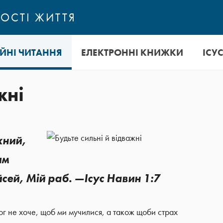
ОСТІ ЖИТТЯ
ІЙНІ ЧИТАННЯ
ЕЛЕКТРОННІ КНИЖКИ
ІСУ
жні
жний,
им
сей, Мій раб. —Ісус Навин 1:7
Бог не хоче, щоб ми мучилися, а також щоби страх