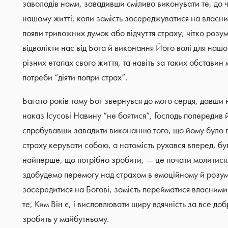
заволодів нами, завадивши сміливо виконувати те, до чо
нашому житті, коли замість зосереджуватися на власних
появи тривожних думок або відчуття страху, чітко розу
відволікти нас від Бога й виконання Його волі для нашо
різних етапах свого життя, та навіть за таких обставин
потреби “діяти попри страх”.
Багато років тому Бог звернувся до мого серця, давши
наказ Ісусові Навину “не боятися”, Господь попередив й
спробувавши завадити виконанню того, що йому було ве
страху керувати собою, а натомість рухався вперед, бу
найперше, що потрібно зробити, — це почати молитися
здобудемо перемогу над страхом в емоційному й розум
зосередитися на Богові, замість перейматися власним
те, Ким Він є, і висловлювати щиру вдячність за все до
зробить у майбутньому.