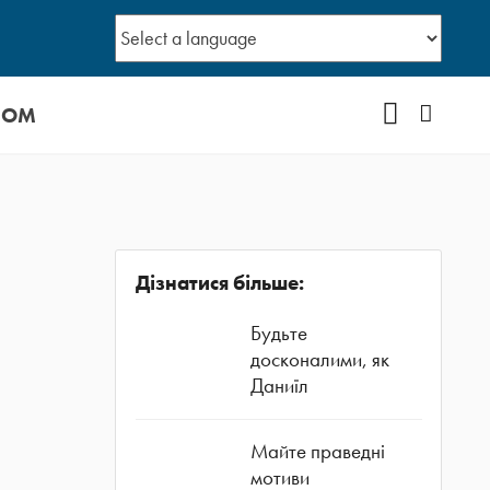
СОМ
YOUTUBE
Facebo
Дізнатися більше:
Будьте
досконалими, як
Даниїл
Майте праведні
мотиви