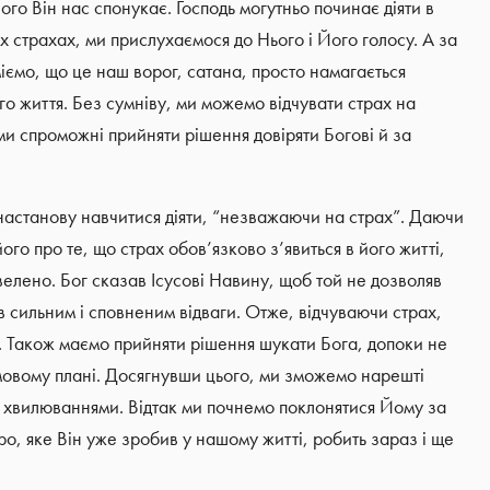
го Він нас спонукає. Господь могутньо починає діяти в
 страхах, ми прислухаємося до Нього і Його голосу. А за
міємо, що це наш ворог, сатана, просто намагається
го життя. Без сумніву, ми можемо відчувати страх на
 ми спроможні прийняти рішення довіряти Богові й за
 настанову навчитися діяти, “незважаючи на страх”. Даючи
ого про те, що страх обов’язково з’явиться в його житті,
лено. Бог сказав Ісусові Навину, щоб той не дозволяв
в сильним і сповненим відваги. Отже, відчуваючи страх,
. Також маємо прийняти рішення шукати Бога, допоки не
овому плані. Досягнувши цього, ми зможемо нарешті
и хвилюваннями. Відтак ми почнемо поклонятися Йому за
бро, яке Він уже зробив у нашому житті, робить зараз і ще