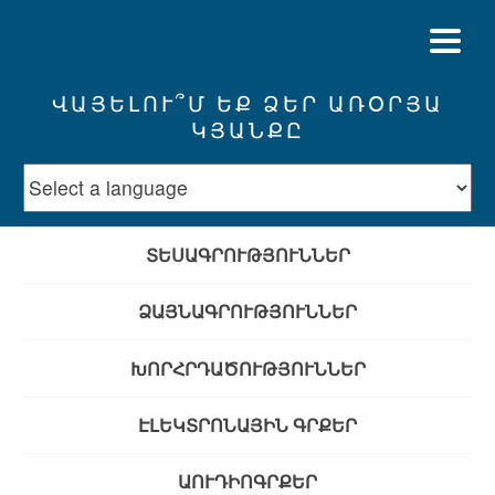
ՎԱՅԵԼՈՒ՞Մ ԵՔ ՁԵՐ ԱՌՕՐՅԱ
ԿՅԱՆՔԸ
ՏԵՍԱԳՐՈՒԹՅՈՒՆՆԵՐ
ՁԱՅՆԱԳՐՈՒԹՅՈՒՆՆԵՐ
ԽՈՐՀՐԴԱԾՈՒԹՅՈՒՆՆԵՐ
ԷԼԵԿՏՐՈՆԱՅԻՆ ԳՐՔԵՐ
ԱՈՒԴԻՈԳՐՔԵՐ