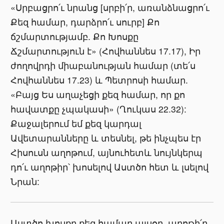
«Սրբացրո՛ւ նրանց [սրբի՛ր, առանձնացրո՛ւ
Քեզ համար, դարձրո՛ւ սուրբ] Քո
ճշմարտությամբ. Քո Խոսքը
Ճշմարտություն է» (Հովհաննես 17.17), Իր
ժողովրդի միաբանության համար (տե՛ս
Հովհաննես 17.23) և Պետրոսի համար.
«Բայց Ես աղաչեցի քեզ համար, որ քո
հավատքը չպակասի» (Ղուկաս 22.32):
Քաջալերում եմ քեզ կարդալ
Ավետարանները և տեսնել, թե ինչպես էր
Հիսուսն աղոթում, այնուհետև նույնկերպ
դո՛ւ աղոթիր՝ խոսելով Աստծո հետ և լսելով
Նրան:
Աստծո խոսքը քեզ համար այսօր. աղոթի՛ր,