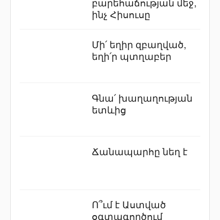
բարեհաճության մեջ,
ինչ Հիսուսը
Մի՛ եղիր զբաղված,
եղի՛ր պտղաբեր
Գնա՛ խաղաղության
ետևից
Ճանապարհը նեղ է
Ո՞ւմ է Աստված
օգտագործում