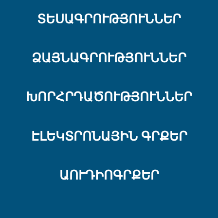
ՏԵՍԱԳՐՈՒԹՅՈՒՆՆԵՐ
ՁԱՅՆԱԳՐՈՒԹՅՈՒՆՆԵՐ
ԽՈՐՀՐԴԱԾՈՒԹՅՈՒՆՆԵՐ
ԷԼԵԿՏՐՈՆԱՅԻՆ ԳՐՔԵՐ
ԱՈՒԴԻՈԳՐՔԵՐ