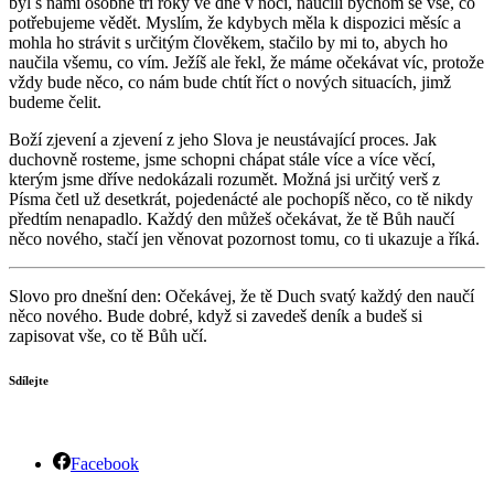
byl s námi osobně tři roky ve dne v noci, naučili bychom se vše, co
potřebujeme vědět. Myslím, že kdybych měla k dispozici měsíc a
mohla ho strávit s určitým člověkem, stačilo by mi to, abych ho
naučila všemu, co vím. Ježíš ale řekl, že máme očekávat víc, protože
vždy bude něco, co nám bude chtít říct o nových situacích, jimž
budeme čelit.
Boží zjevení a zjevení z jeho Slova je neustávající proces. Jak
duchovně rosteme, jsme schopni chápat stále více a více věcí,
kterým jsme dříve nedokázali rozumět. Možná jsi určitý verš z
Písma četl už desetkrát, pojedenácté ale pochopíš něco, co tě nikdy
předtím nenapadlo. Každý den můžeš očekávat, že tě Bůh naučí
něco nového, stačí jen věnovat pozornost tomu, co ti ukazuje a říká.
Slovo pro dnešní den: Očekávej, že tě Duch svatý každý den naučí
něco nového. Bude dobré, když si zavedeš deník a budeš si
zapisovat vše, co tě Bůh učí.
Sdílejte
Facebook