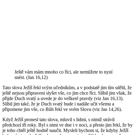
Ještě vám mám mnoho co říci, ale nemůžete to nyní
snést. (Jan 16,12)
Tato slova Ježíš řekl svým učedníkům, a v podstatě jim tím sdělil, že
ještě nejsou připraveni slyšet vše, co jim chce říct. Slíbil jim však, že
přijde Duch svatý a uvede je do veškeré pravdy (viz Jan 16,13).
Slíbil jim také, že je Duch svatý bude i nadále učit všemu a
připomene jim vše, co Bůh řekl ve svém Slovu (viz Jan 14,26).
Když Ježíš pronesl tato slova, mluvil s lidmi, s nimiž strávil
předchozí tři roky. Byl s nimi ve dne i v noci, a přesto jim řekl, že by
je toho chtěl ještě hodně naučit. Mysleli bychom si, že kdyby Ježíš