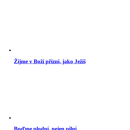
Žijme v Boží přízni, jako Ježíš
Buďme plodní, nejen pilní