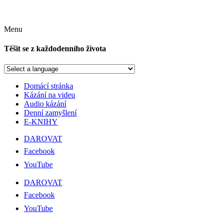
Menu
Těšit se z každodenního života
Domácí stránka
Kázání na videu
Audio kázání
Denní zamyšlení
E-KNIHY
DAROVAT
Facebook
YouTube
DAROVAT
Facebook
YouTube