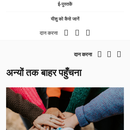
ई-पुस्तकें
यीशु को कैसे जानें
Facebook
YouTube
Instagram
दान करना
Facebook
YouTub
Ins
दान करना
अन्यों तक बाहर पहुँचना