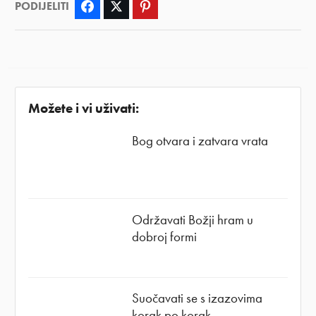
PODIJELITI
Facebook
Twitter
Pinterest
Možete i vi uživati:
Bog otvara i zatvara vrata
Održavati Božji hram u
dobroj formi
Suočavati se s izazovima
korak po korak