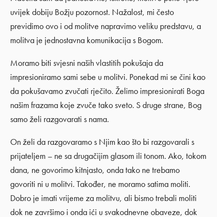
uvijek dobiju Božju pozornost. Nažalost, mi često
previdimo ovo i od molitve napravimo veliku predstavu, a
molitva je jednostavna komunikacija s Bogom.
Moramo biti svjesni naših vlastitih pokušaja da
impresioniramo sami sebe u molitvi. Ponekad mi se čini kao
da pokušavamo zvučati rječito. Želimo impresionirati Boga
našim frazama koje zvuče tako sveto. S druge strane, Bog
samo želi razgovarati s nama.
On želi da razgovaramo s Njim kao što bi razgovarali s
prijateljem – ne sa drugačijim glasom ili tonom. Ako, tokom
dana, ne govorimo kitnjasto, onda tako ne trebamo
govoriti ni u molitvi. Također, ne moramo satima moliti.
Dobro je imati vrijeme za molitvu, ali bismo trebali moliti
dok ne završimo i onda ići u svakodnevne obaveze, dok