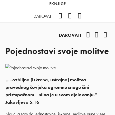
EKNJIGE
Facebook
YouTube
Instagram
DAROVATI
Facebook
YouTub
Ins
DAROVATI
Pojednostavi svoje molitve
„…ozbiljna [iskrena, ustrajna] molitva
pravednog čovjeka ogromnu snagu čini
pristupačnom – silna je u svom djelovanju.“ –
Jakovljeva 5:16
Naučila sam da jednostavne, iskrene, molitve pune vjere