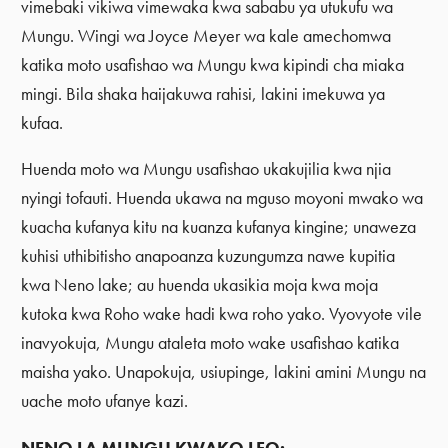
vimebaki vikiwa vimewaka kwa sababu ya utukufu wa
Mungu. Wingi wa Joyce Meyer wa kale amechomwa
katika moto usafishao wa Mungu kwa kipindi cha miaka
mingi. Bila shaka haijakuwa rahisi, lakini imekuwa ya
kufaa.
Huenda moto wa Mungu usafishao ukakujilia kwa njia
nyingi tofauti. Huenda ukawa na mguso moyoni mwako wa
kuacha kufanya kitu na kuanza kufanya kingine; unaweza
kuhisi uthibitisho anapoanza kuzungumza nawe kupitia
kwa Neno lake; au huenda ukasikia moja kwa moja
kutoka kwa Roho wake hadi kwa roho yako. Vyovyote vile
inavyokuja, Mungu ataleta moto wake usafishao katika
maisha yako. Unapokuja, usiupinge, lakini amini Mungu na
uache moto ufanye kazi.