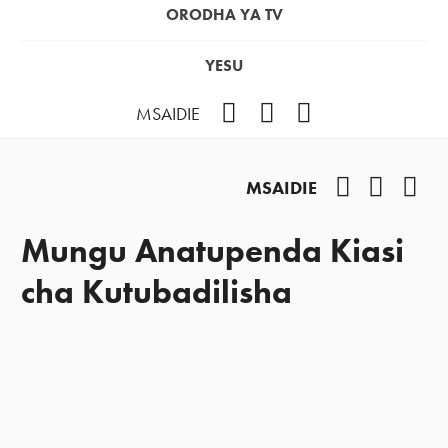
ORODHA YA TV
YESU
Facebook
Instagram
YouTube
MSAIDIE
Facebook
Instag
You
MSAIDIE
Mungu Anatupenda Kiasi
cha Kutubadilisha