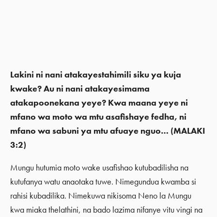
Lakini ni nani atakayestahimili siku ya kuja
kwake? Au ni nani atakayesimama
atakapoonekana yeye? Kwa maana yeye ni
mfano wa moto wa mtu asafishaye fedha, ni
mfano wa sabuni ya mtu afuaye nguo… (MALAKI
3:2)
Mungu hutumia moto wake usafishao kutubadilisha na
kutufanya watu anaotaka tuwe. Nimegundua kwamba si
rahisi kubadilika. Nimekuwa nikisoma Neno la Mungu
kwa miaka thelathini, na bado lazima nifanye vitu vingi na