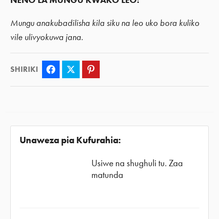
NENO LA MUNGU KWAKO LEO:
Mungu anakubadilisha kila siku na leo uko bora kuliko
vile ulivyokuwa jana.
SHIRIKI
Facebook
Twitter
Pinterest
Unaweza pia Kufurahia:
Usiwe na shughuli tu. Zaa
matunda