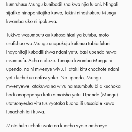
kumruhusu Mungu kunibadilisha kwa njia fulani. Ningali
sijafika ninapohitajika kuwa, lakini ninashukuru Mungu
kwamba siko nilipokuwa.
Tukiwa wasumbufu au kukosa hiari ya kutubu, moto
usafishao wa Mungu unapokuja kufunua tabia fulani
inayohitaji kubadilishwa ndani yetu, basi upendo huwa
msumbufu. Acha nieleze. Tunajua kwamba Mungu ni
upendo, na ni mwenye wivu. Hataki kitu chochote ndani
yetu kichukue nafasi yake. Na upendo, Mungu
mwenyewe, atakuwa na wivu na msumbufu bila kuchoka
hadi anapopenya katika maisha yetu. Upendo (Mungu)
utatuonyesha vitu tusivyotaka kuona ili utusaidie kuwa
tunachohitaji kuwa.
Moto hula uchafu wote na kuacha vyote ambavyo