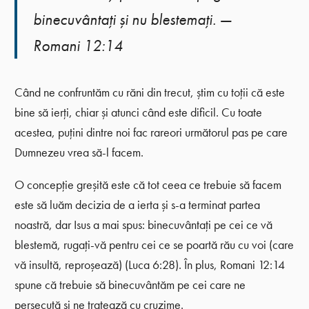
binecuvântaţi şi nu blestemaţi. —
Romani 12:14
Când ne confruntăm cu răni din trecut, știm cu toții că este
bine să ierți, chiar și atunci când este dificil. Cu toate
acestea, puțini dintre noi fac rareori următorul pas pe care
Dumnezeu vrea să-l facem.
O concepție greșită este că tot ceea ce trebuie să facem
este să luăm decizia de a ierta și s-a terminat partea
noastră, dar Isus a mai spus: binecuvântaţi pe cei ce vă
blestemă, rugaţi-vă pentru cei ce se poartă rău cu voi (care
vă insultă, reproșează) (Luca 6:28). În plus, Romani 12:14
spune că trebuie să binecuvântăm pe cei care ne
persecută și ne tratează cu cruzime.