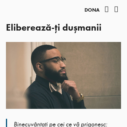
Facebo
You
DONA
Eliberează-ți dușmanii
Binecuvântaţi pe cei ce vă prigonesc: