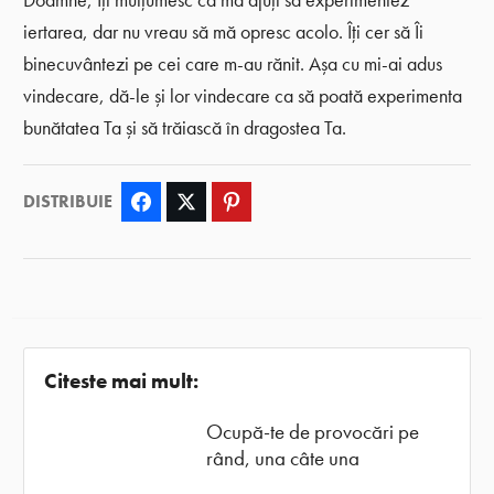
Doamne, Îți mulțumesc că mă ajuți să experimentez
iertarea, dar nu vreau să mă opresc acolo. Îți cer să Îi
binecuvântezi pe cei care m-au rănit. Așa cu mi-ai adus
vindecare, dă-le și lor vindecare ca să poată experimenta
bunătatea Ta și să trăiască în dragostea Ta.
DISTRIBUIE
Facebook
Twitter
Pinterest
Citeste mai mult:
Ocupă-te de provocări pe
rând, una câte una