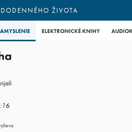
ŽDODENNÉHO ŽIVOTA
ZAMYSLENIE
ELEKTRONICKÉ KNIHY
AUDIO
oha
ijali
1:16
vylieva