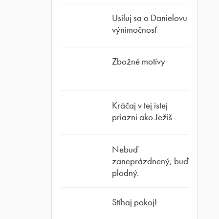
Usiluj sa o Danielovu
výnimočnosť
Zbožné motívy
Kráčaj v tej istej
priazni ako Ježiš
Nebuď
zaneprázdnený, buď
plodný.
Stíhaj pokoj!