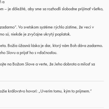
ň a
m – je dôležité, aby sme sa rozhodli slobodne prijímať všetko,
„zadarmo“. Vo svetskom systéme rýchlo zistíme, že veci v
o sú, niekde je zvyčajne ukrytý poplatok.
 sveta. Božia úžasná láska je dar, ktorý nám Boh dáva zadarmo.
Jeho Slovu a prijať ho s vďačnosťou.
tojte na Božom Slove a verte, že Jeho dobrota a milosť sa
ožie kráľovstvo hovorí: „Uverím tomu, kým to prijmem.“