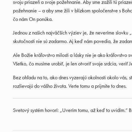
svoju priazeň a svoje požehnanie. Aby sme zažili tú priaze
požehnanie – a aby sme žili v blízkom spoločenstve s Boho
čo nám On ponúka.
Jednou z našich najväčších výziev je, že neveríme slovku 
skutočnosti nie sú zadarmo. Aj keď nám povedia, že zadarm
Ale Božie kráľovstvo milosti a lásky nie je ako kráľovstvo
Všetko, čo musíme urobiť, je len otvoriť svoje srdcia, veriť 
Bez ohľadu na to, ako dnes vyzerajú okolnosti okolo vás, s
rozlievajú do vášho života. Verte tomu a prijmite to dnes.
Svetový systém hovorí: „Uverím tomu, až keď to uvidím.“ B