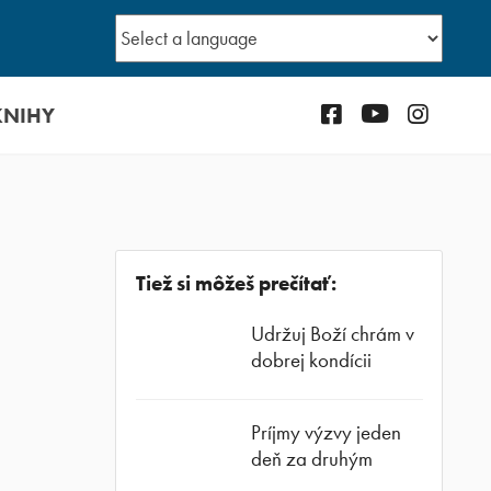
KNIHY
Facebook
YouTube
Instagr
Tiež si môžeš prečítať:
Udržuj Boží chrám v
dobrej kondícii
Príjmy výzvy jeden
deň za druhým