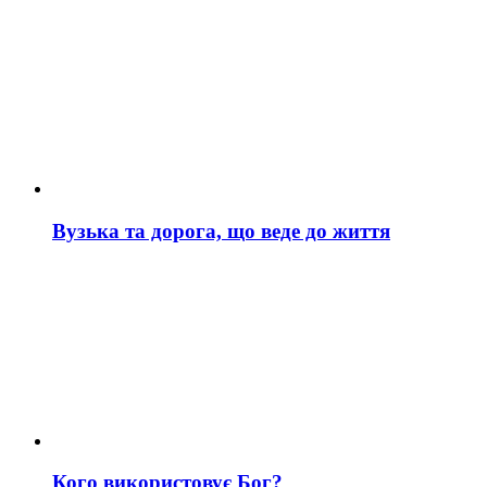
Вузька та дорога, що веде до життя
Кого використовує Бог?