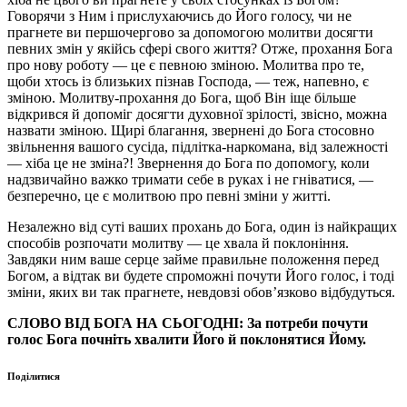
Говорячи з Ним і прислухаючись до Його голосу, чи не
прагнете ви першочергово за допомогою молитви досягти
певних змін у якійсь сфері свого життя? Отже, прохання Бога
про нову роботу — це є певною зміною. Молитва про те,
щоби хтось із близьких пізнав Господа, — теж, напевно, є
зміною. Молитву-прохання до Бога, щоб Він іще більше
відкрився й допоміг досягти духовної зрілості, звісно, можна
назвати зміною. Щирі благання, звернені до Бога стосовно
звільнення вашого сусіда, підлітка-наркомана, від залежності
— хіба це не зміна?! Звернення до Бога по допомогу, коли
надзвичайно важко тримати себе в руках і не гніватися, —
безперечно, це є молитвою про певні зміни у житті.
Незалежно від суті ваших прохань до Бога, один із найкращих
способів розпочати молитву — це хвала й поклоніння.
Завдяки ним ваше серце займе правильне положення перед
Богом, а відтак ви будете спроможні почути Його голос, і тоді
зміни, яких ви так прагнете, невдовзі обов’язково відбудуться.
СЛОВО ВІД БОГА НА СЬОГОДНІ: За потреби почути
голос Бога почніть хвалити Його й поклонятися Йому.
Поділитися