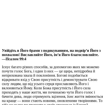
Увійдіть в Його брами з подякуванням, на подвір’я Його з
похвалою! Виславляйте Його, ім’я Його благословляйте.
—Псалом 99:4
Існує багато різних способів, за допомогою яких ми можемо
почути голос Бога, і один із них — це щира, непідробна й
неприхована хвала й поклоніння. Богові подобається
відкривати вхід у Свою присутність і демонструвати Свою
силу людям, що від усього серця прославляють Його і
вклоняються Йому. Коли Божа присутність і Його сила
приходять у наше життя, ми починаємо чути Його голос і
бачити дива, люди отримують зцілення, їхнє життя змінюється
на краще — вони стають новими, оновленими творіннями. То
хіба не цього ви прагнете у своїх стосунках із Богом?