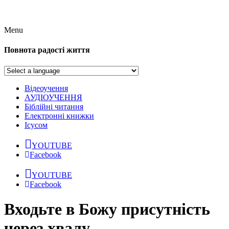
Menu
Повнота радості життя
Відеоучення
АУДІОУЧЕННЯ
Біблійні читання
Електронні книжки
Ісусом
YOUTUBE
Facebook
YOUTUBE
Facebook
Входьте в Божу присутність
через хвалу