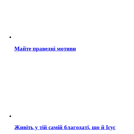
Майте праведні мотиви
Живіть у тій самій благодаті, що й Ісус