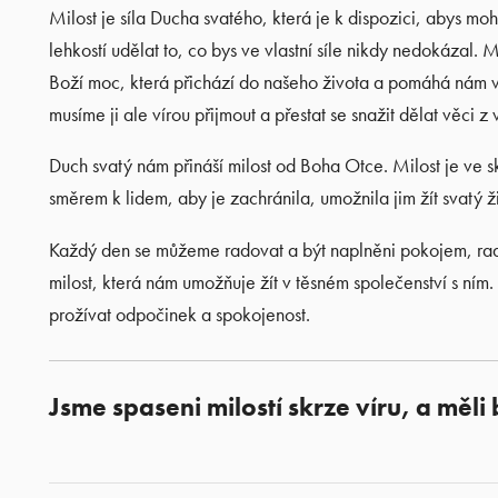
Milost je síla Ducha svatého, která je k dispozici, abys moh
lehkostí udělat to, co bys ve vlastní síle nikdy nedokázal. Mi
Boží moc, která přichází do našeho života a pomáhá nám vy
musíme ji ale vírou přijmout a přestat se snažit dělat věci z 
Duch svatý nám přináší milost od Boha Otce. Milost je ve s
směrem k lidem, aby je zachránila, umožnila jim žít svatý živ
Každý den se můžeme radovat a být naplněni pokojem, radost
milost, která nám umožňuje žít v těsném společenství s ním
prožívat odpočinek a spokojenost.
Jsme spaseni milostí skrze víru, a měl