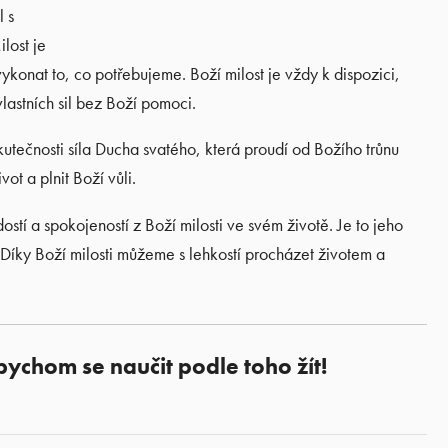
l s
lost je
konat to, co potřebujeme. Boží milost je vždy k dispozici,
vlastních sil bez Boží pomoci.
kutečnosti síla Ducha svatého, která proudí od Božího trůnu
ot a plnit Boží vůli.
í a spokojeností z Boží milosti ve svém životě. Je to jeho
. Díky Boží milosti můžeme s lehkostí procházet životem a
i bychom se naučit podle toho žít!