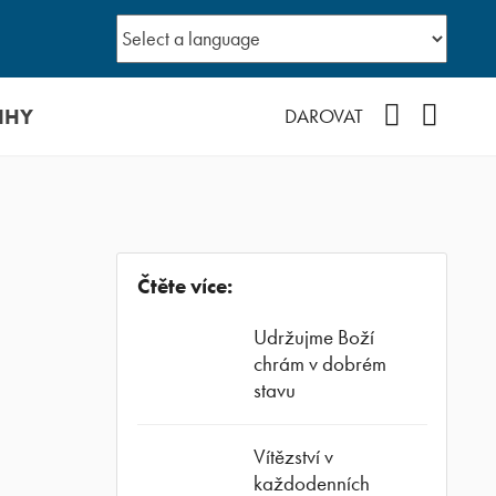
IHY
Facebook
YouTub
DAROVAT
Čtěte více:
Udržujme Boží
chrám v dobrém
stavu
Vítězství v
každodenních