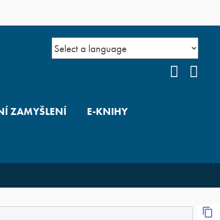
FACEBO
YOU
Í ZAMYŠLENÍ
E-KNIHY