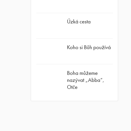
ube
Úzká cesta
Koho si Bůh používá
Boha můžeme
nazývat „Abba“,
Otče