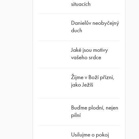
situacích
Danielův neobyčejný
duch
Jaké jsou motivy
vašeho srdce
Žijme v Boží přízni,
jako Ježíš
Buďme plodní, nejen
pilní
Usilujme o pokoj