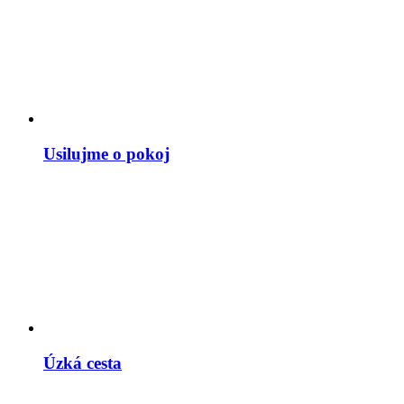
Usilujme o pokoj
Úzká cesta