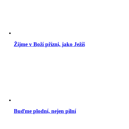
Žijme v Boží přízni, jako Ježíš
Buďme plodní, nejen pilní