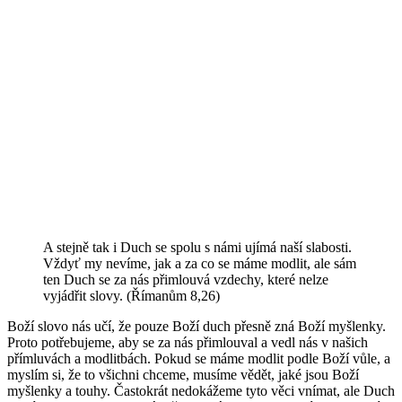
A stejně tak i Duch se spolu s námi ujímá naší slabosti.
Vždyť my nevíme, jak a za co se máme modlit, ale sám
ten Duch se za nás přimlouvá vzdechy, které nelze
vyjádřit slovy. (Římanům 8,26)
Boží slovo nás učí, že pouze Boží duch přesně zná Boží myšlenky.
Proto potřebujeme, aby se za nás přimlouval a vedl nás v našich
přímluvách a modlitbách. Pokud se máme modlit podle Boží vůle, a
myslím si, že to všichni chceme, musíme vědět, jaké jsou Boží
myšlenky a touhy. Častokrát nedokážeme tyto věci vnímat, ale Duch