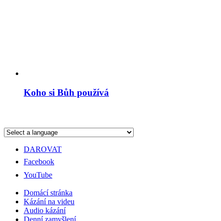
Koho si Bůh používá
DAROVAT
Facebook
YouTube
Domácí stránka
Kázání na videu
Audio kázání
Denní zamyšlení