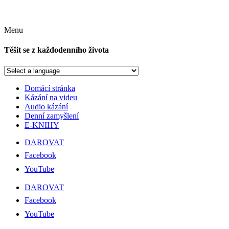
Menu
Těšit se z každodenního života
Domácí stránka
Kázání na videu
Audio kázání
Denní zamyšlení
E-KNIHY
DAROVAT
Facebook
YouTube
DAROVAT
Facebook
YouTube