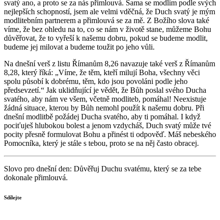
svatý ano, a proto se za nás přimlouvá. Sama se modlím podle svých
nejlepších schopností, jsem ale velmi vděčná, že Duch svatý je mým
modlitebním partnerem a přimlouvá se za mě. Z Božího slova také
víme, že bez ohledu na to, co se nám v životě stane, můžeme Bohu
důvěřovat, že to vyřeší k našemu dobru, pokud se budeme modlit,
budeme jej milovat a budeme toužit po jeho vůli.
Na dnešní verš z listu Římanům 8,26 navazuje také verš z Římanům
8,28, který říká: „Víme, že těm, kteří milují Boha, všechny věci
spolu působí k dobrému, těm, kdo jsou povoláni podle jeho
předsevzetí.“ Jak uklidňující je vědět, že Bůh poslal svého Ducha
svatého, aby nám ve všem, včetně modliteb, pomáhal! Neexistuje
žádná situace, kterou by Bůh nemohl použít k našemu dobru. Při
dnešní modlitbě požádej Ducha svatého, aby ti pomáhal. I když
pociťuješ hlubokou bolest a jenom vzdycháš, Duch svatý může tvé
pocity přesně formulovat Bohu a přinést ti odpověď. Máš nebeského
Pomocníka, který je stále s tebou, proto se na něj často obracej.
Slovo pro dnešní den: Důvěřuj Duchu svatému, který se za tebe
dokonale přimlouvá.
Sdílejte