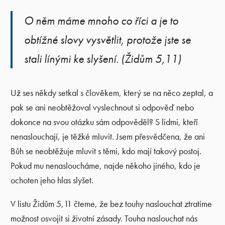
O něm máme mnoho co říci a je to
obtížné slovy vysvětlit, protože jste se
stali línými ke slyšení. (Židům 5,11)
Už ses někdy setkal s člověkem, který se na něco zeptal, a
pak se ani neobtěžoval vyslechnout si odpověď nebo
dokonce na svou otázku sám odpověděl? S lidmi, kteří
nenaslouchají, je těžké mluvit. Jsem přesvědčena, že ani
Bůh se neobtěžuje mluvit s těmi, kdo mají takový postoj.
Pokud mu nenasloucháme, najde někoho jiného, kdo je
ochoten jeho hlas slyšet.
V listu Židům 5,11 čteme, že bez touhy naslouchat ztratíme
možnost osvojit si životní zásady. Touha naslouchat nás