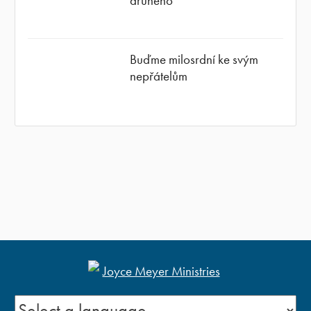
druhého
Buďme milosrdní ke svým
nepřátelům