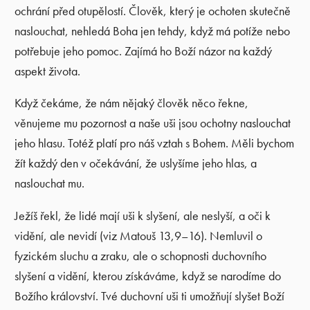
ochrání před otupělostí. Člověk, který je ochoten skutečně
naslouchat, nehledá Boha jen tehdy, když má potíže nebo
potřebuje jeho pomoc. Zajímá ho Boží názor na každý
aspekt života.
Když čekáme, že nám nějaký člověk něco řekne,
věnujeme mu pozornost a naše uši jsou ochotny naslouchat
jeho hlasu. Totéž platí pro náš vztah s Bohem. Měli bychom
žít každý den v očekávání, že uslyšíme jeho hlas, a
naslouchat mu.
Ježíš řekl, že lidé mají uši k slyšení, ale neslyší, a oči k
vidění, ale nevidí (viz Matouš 13,9–16). Nemluvil o
fyzickém sluchu a zraku, ale o schopnosti duchovního
slyšení a vidění, kterou získáváme, když se narodíme do
Božího království. Tvé duchovní uši ti umožňují slyšet Boží