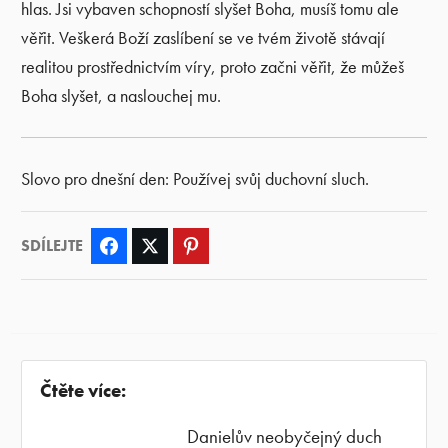
hlas. Jsi vybaven schopností slyšet Boha, musíš tomu ale
věřit. Veškerá Boží zaslíbení se ve tvém životě stávají
realitou prostřednictvím víry, proto začni věřit, že můžeš
Boha slyšet, a naslouchej mu.
Slovo pro dnešní den: Používej svůj duchovní sluch.
SDÍLEJTE
Facebook
Twitter
Pinterest
Čtěte více:
Danielův neobyčejný duch