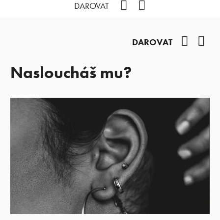
Facebook
YouTube
DAROVAT
Facebo
You
DAROVAT
Nasloucháš mu?