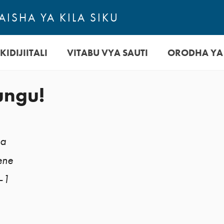
ISHA YA KILA SIKU
KIDIJIITALI
VITABU VYA SAUTI
ORODHA YA
ngu!
Na
ene
—1