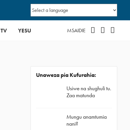
 TV
YESU
Facebook
Instagram
YouTub
MSAIDIE
Unaweza pia Kufurahia:
Usiwe na shughuli tu.
Zaa matunda
Mungu anamtumia
nani?