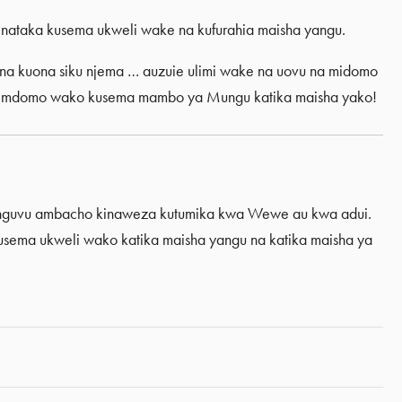
nataka kusema ukweli wake na kufurahia maisha yangu.
 na kuona siku njema … auzuie ulimi wake na uovu na midomo
umia mdomo wako kusema mambo ya Mungu katika maisha yako!
nguvu ambacho kinaweza kutumika kwa Wewe au kwa adui.
usema ukweli wako katika maisha yangu na katika maisha ya