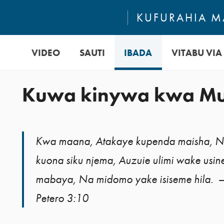
KUFURAHIA MA
VIDEO
SAUTI
IBADA
VITABU VIA 
Kuwa kinywa kwa Mu
Kwa maana, Atakaye kupenda maisha, 
kuona siku njema, Auzuie ulimi wake usin
mabaya, Na midomo yake isiseme hila. 
Petero 3:10