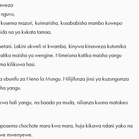
naweza
 nguvu,
kusema mazuri, kuimarisha, kusababisha mambo kuwepo
ida na ya kukata tamaa.
hetani. Lakini ukweli ni kwamba, kinywa kinaweza kutumika
ia katika maisha ya wengine. Nimeiona katika maisha yangu
a kilikuwa hasi.
 za ubunifu za Neno la Mungu. Nilijifunza jinsi ya kuzungumza
sha yangu.
 kwa hali yangu, na baada ya muda, nilianza kuona matokeo
posema chochote mara kwa mara, huja kikawa ndani yako na
wewe mwenyewe.