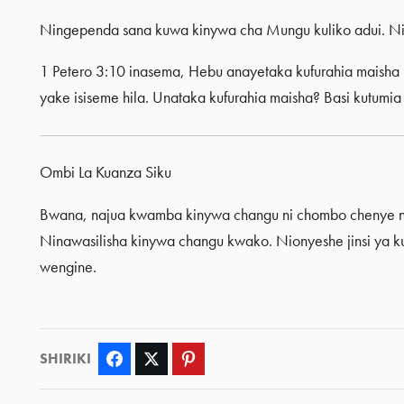
Ningependa sana kuwa kinywa cha Mungu kuliko adui. Ni
1 Petero 3:10 inasema, Hebu anayetaka kufurahia maisha
yake isiseme hila. Unataka kufurahia maisha? Basi kut
Ombi La Kuanza Siku
Bwana, najua kwamba kinywa changu ni chombo chenye 
Ninawasilisha kinywa changu kwako. Nionyeshe jinsi ya k
wengine.
SHIRIKI
Facebook
Twitter
Pinterest