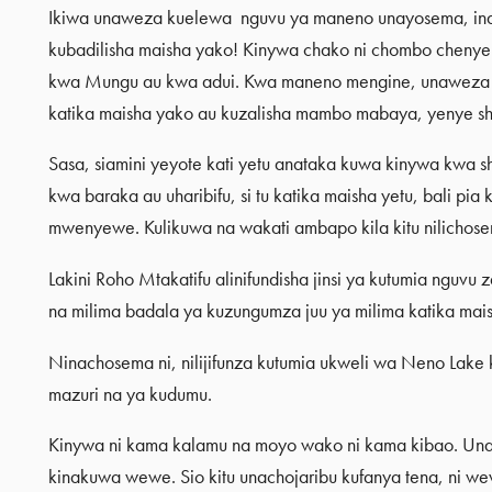
Ikiwa unaweza kuelewa nguvu ya maneno unayosema, i
kubadilisha maisha yako! Kinywa chako ni chombo chenye
kwa Mungu au kwa adui. Kwa maneno mengine, unaweza 
katika maisha yako au kuzalisha mambo mabaya, yenye sh
Sasa, siamini yeyote kati yetu anataka kuwa kinywa kwa s
kwa baraka au uharibifu, si tu katika maisha yetu, bali p
mwenyewe. Kulikuwa na wakati ambapo kila kitu nilichosem
Lakini Roho Mtakatifu alinifundisha jinsi ya kutumia nguvu
na milima badala ya kuzungumza juu ya milima katika mai
Ninachosema ni, nilijifunza kutumia ukweli wa Neno Lake
mazuri na ya kudumu.
Kinywa ni kama kalamu na moyo wako ni kama kibao. Una
kinakuwa wewe. Sio kitu unachojaribu kufanya tena, ni 