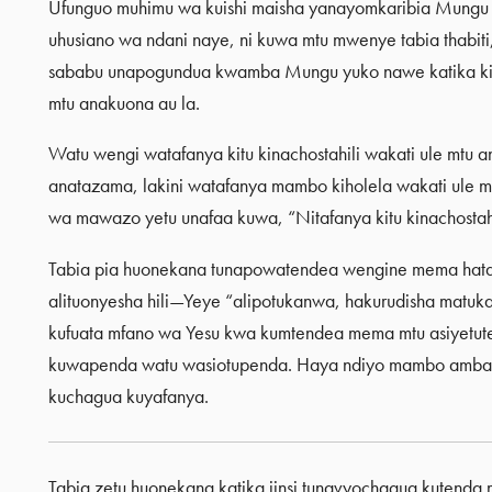
Ufunguo muhimu wa kuishi maisha yanayomkaribia Mungu 
uhusiano wa ndani naye, ni kuwa mtu mwenye tabia thabiti
sababu unapogundua kwamba Mungu yuko nawe katika kila d
mtu anakuona au la.
Watu wengi watafanya kitu kinachostahili wakati ule mtu
anatazama, lakini watafanya mambo kiholela wakati ule
wa mawazo yetu unafaa kuwa, “Nitafanya kitu kinachosta
Tabia pia huonekana tunapowatendea wengine mema hata 
alituonyesha hili—Yeye “alipotukanwa, hakurudisha matuk
kufuata mfano wa Yesu kwa kumtendea mema mtu asiyetute
kuwapenda watu wasiotupenda. Haya ndiyo mambo ambayo Y
kuchagua kuyafanya.
Tabia zetu huonekana katika jinsi tunavyochagua kutenda