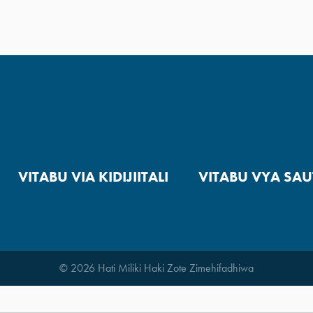
VITABU VIA KIDIJIITALI
VITABU VYA SAU
© 2026 Hati Miliki Haki Zote Zimehifadhiwa