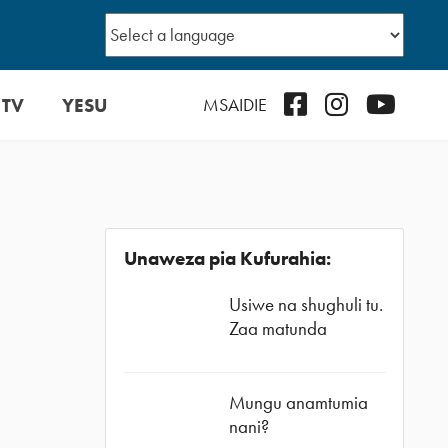
 TV
YESU
Facebook
Instagram
YouTub
MSAIDIE
Unaweza pia Kufurahia:
Usiwe na shughuli tu.
Zaa matunda
Mungu anamtumia
nani?