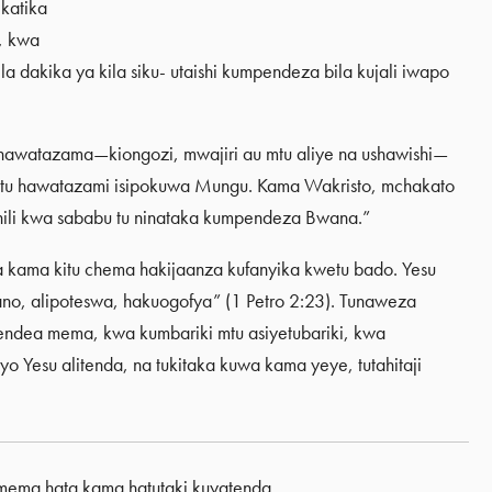
katika
, kwa
akika ya kila siku- utaishi kumpendeza bila kujali iwapo
 anawatazama—kiongozi, mwajiri au mtu aliye na ushawishi—
 mtu hawatazami isipokuwa Mungu. Kama Wakristo, mchakato
hili kwa sababu tu ninataka kumpendeza Bwana.”
kama kitu chema hakijaanza kufanyika kwetu bado. Yesu
ano, alipoteswa, hakuogofya” (1 Petro 2:23). Tunaweza
ndea mema, kwa kumbariki mtu asiyetubariki, kwa
esu alitenda, na tukitaka kuwa kama yeye, tutahitaji
 mema hata kama hatutaki kuyatenda.