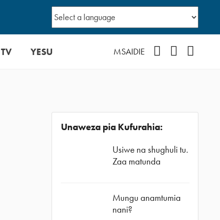
 TV
YESU
Facebook
Instagram
YouTub
MSAIDIE
Unaweza pia Kufurahia:
Usiwe na shughuli tu.
Zaa matunda
Mungu anamtumia
nani?