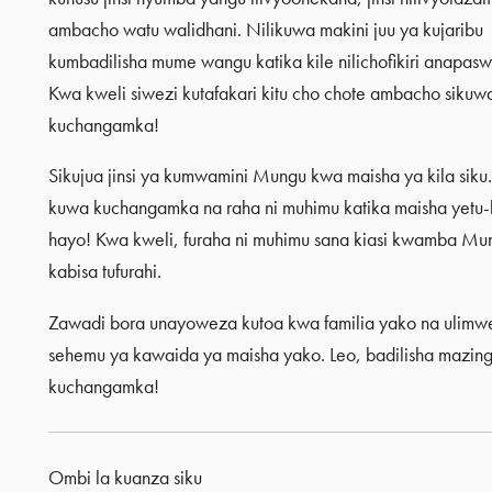
ambacho watu walidhani. Nilikuwa makini juu ya kujaribu
kumbadilisha mume wangu katika kile nilichofikiri anapas
Kwa kweli siwezi kutafakari kitu cho chote ambacho sikuwa n
kuchangamka!
Sikujua jinsi ya kumwamini Mungu kwa maisha ya kila siku.
kuwa kuchangamka na raha ni muhimu katika maisha yetu-hat
hayo! Kwa kweli, furaha ni muhimu sana kiasi kwamba Mung
kabisa tufurahi.
Zawadi bora unayoweza kutoa kwa familia yako na ulimwe
sehemu ya kawaida ya maisha yako. Leo, badilisha mazingir
kuchangamka!
Ombi la kuanza siku