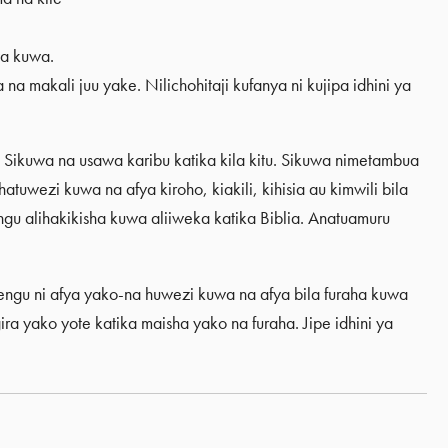
wa kuwa.
a makali juu yake. Nilichohitaji kufanya ni kujipa idhini ya
 Sikuwa na usawa karibu katika kila kitu. Sikuwa nimetambua
uwezi kuwa na afya kiroho, kiakili, kihisia au kimwili bila
u alihakikisha kuwa aliiweka katika Biblia. Anatuamuru
ngu ni afya yako-na huwezi kuwa na afya bila furaha kuwa
a yako yote katika maisha yako na furaha. Jipe idhini ya