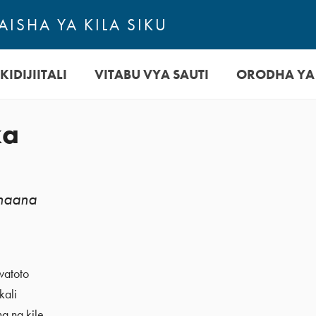
ISHA YA KILA SIKU
KIDIJIITALI
VITABU VYA SAUTI
ORODHA YA
ka
maana
watoto
kali
a na kile