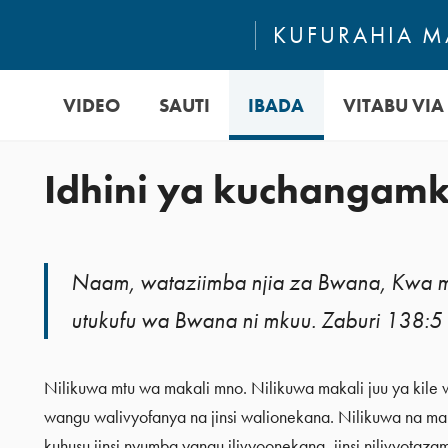
KUFURAHIA MA
VIDEO
SAUTI
IBADA
VITABU VIA 
Idhini ya kuchangam
Naam, wataziimba njia za Bwana, Kwa 
utukufu wa Bwana ni mkuu. Zaburi 138:5
Nilikuwa mtu wa makali mno. Nilikuwa makali juu ya kile 
wangu walivyofanya na jinsi walionekana. Nilikuwa na ma
kuhusu jinsi nyumba yangu ilivyoonekana, jinsi nilivyotazam