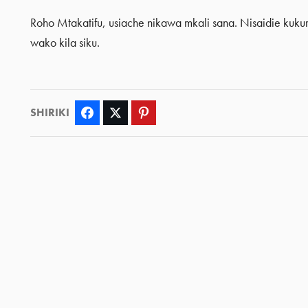
Roho Mtakatifu, usiache nikawa mkali sana. Nisaidie ku
wako kila siku.
SHIRIKI
Facebook
Twitter
Pinterest