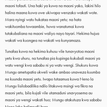
maoni tofauti. Una haki ya kuwa na maoni yako, lakini hilo
halina maana kuwa uwe ukiwapa wenzako wakati wote.
Mara nyingi watu hukataa maoni yetu; na hata
wakituomba tuwaambie, huwa wanatumai kuwa
tutakubaliana na maoni waliyo nayo tayari. Hekima hujua
wakati wa kuongea na wakati wa kunyamaza.
Tunafaa kuwa na hekima kuhusu vile tunavyotoa maoni
yetu kwa uhuru, na tunafaa pia kupinga kukubali maoni ya
watu wengi kwa sababu ni ya watu wengi. Shukuru kuwa
Mungu ametupatia ukweli wake ambao unaweza kuumba
na kuunda maoni yetu. Iwapo tutaamua kuwa Neno la
Mungu lisilobadilika ndilo litakuwa msingi wa fikra na
maoni yetu, bila kujali vile utamaduni unavyosema au
maoni ya wengi wakati huo; Mungu atakutuza kwa sababu
Neno lake halimrudii bure.