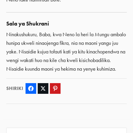
Sala ya Shukrani
Ninakushukuru, Baba, kwa Neno la heri la Mungu ambalo
hunipa ukweli ninaojenga fikra, nia na maoni yangu juu
yake. Nisaidie kujua tofauti kati ya kitu kinachopendwa na
wengi wakati huo na kile cha kweli kisichobadilika.
Nisaidie kuunda maoni ya hekima na yenye kuhimiza.
SHIRIKI
Facebook
Twitter
Pinterest