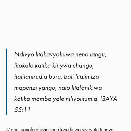
Ndivyo litakavyokuwa neno langu,
litokalo katika kinywa changu,
halitanirudia bure, bali litatimiza
mapenzi yangu, nalo litafanikiwa
katika mambo yale niliyolitumia. ISAYA
55:11
Maoni yanafurahisha sana kwa kuwa sisi wote tunayo