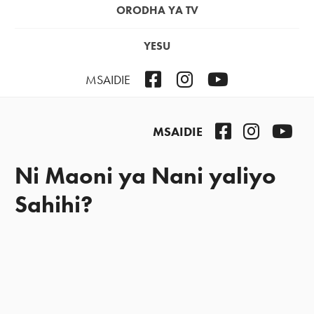
ORODHA YA TV
YESU
Facebook
Instagram
YouTube
MSAIDIE
Facebook
Instagra
You
MSAIDIE
Ni Maoni ya Nani yaliyo
Sahihi?