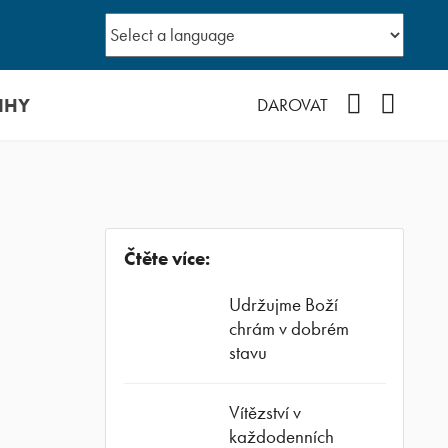
IHY
Facebook
YouTub
DAROVAT
Čtěte více:
Udržujme Boží
chrám v dobrém
stavu
Vítězství v
každodenních