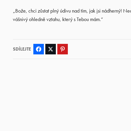
„Bože, chci zůstat plný údivu nad tím, jak jsi nádherný! Nec
vášnivý ohledně vztahu, který s Tebou mám.“
SDÍLEJTE
Facebook
Twitter
Pinterest