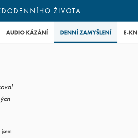
KAŽDODENNÍHO ŽIVOTA
AUDIO KÁZÁNÍ
DENNÍ ZAMYŠLENÍ
E-KN
coval
mých
k jsem