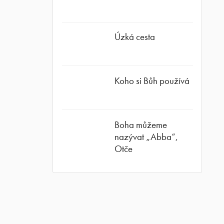
Úzká cesta
Koho si Bůh používá
ube
Boha můžeme
nazývat „Abba“,
Otče