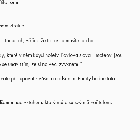
tila jsem
sem ztratila.
li tomu tak, věřím, že to tak nemusíte nechat.
ky, které v něm kdysi hořely. Pavlova slova Timoteovi jsou
se unavit tím, že si na věci zvyknete.“
tu přistupovat s vášní a nadšením. Pocity budou toto
adšením nad vztahem, který máte se svým Stvořitelem.