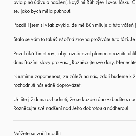
byla plná údivu a nadšení, když mi Bůh zjevil svou lásku. Cí
se, jako bych měla puknout!
Později jsem si však zvykla, že mě Bůh miluje a tuto vášeň j
Stalo se vám to také? Možná zrovna prožíváte tuto fázi. Je-
Pavel říká Timoteovi, aby rozněcoval plamen a roznítil uhlí
dnes Božími slovy pro vás. „Rozněcujte své dary. Nenechte 
Nesmíme zapomenout, že záleží na nás, zdali budeme k živo
rozhodnutí následně doprovázet.
Učiňte již dnes rozhodnutí, že se každé ráno vzbudíte s n
Rozněcujte své nadšení nad Jeho dobrotou a nádherou!
Můžete se začít modlit