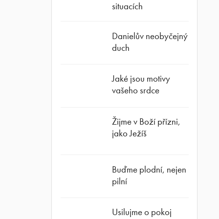
situacích
Danielův neobyčejný
duch
Jaké jsou motivy
vašeho srdce
Žijme v Boží přízni,
jako Ježíš
Buďme plodní, nejen
pilní
Usilujme o pokoj