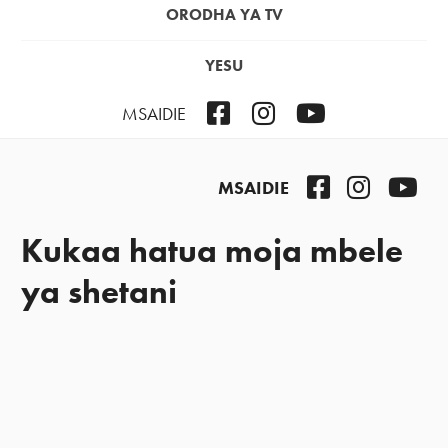
ORODHA YA TV
YESU
Facebook
Instagram
YouTube
MSAIDIE
Facebook
Instagra
You
MSAIDIE
Kukaa hatua moja mbele
ya shetani