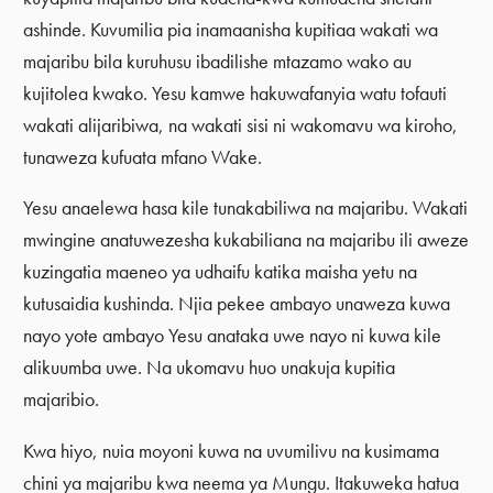
ashinde. Kuvumilia pia inamaanisha kupitiaa wakati wa
majaribu bila kuruhusu ibadilishe mtazamo wako au
kujitolea kwako. Yesu kamwe hakuwafanyia watu tofauti
wakati alijaribiwa, na wakati sisi ni wakomavu wa kiroho,
tunaweza kufuata mfano Wake.
Yesu anaelewa hasa kile tunakabiliwa na majaribu. Wakati
mwingine anatuwezesha kukabiliana na majaribu ili aweze
kuzingatia maeneo ya udhaifu katika maisha yetu na
kutusaidia kushinda. Njia pekee ambayo unaweza kuwa
nayo yote ambayo Yesu anataka uwe nayo ni kuwa kile
alikuumba uwe. Na ukomavu huo unakuja kupitia
majaribio.
Kwa hiyo, nuia moyoni kuwa na uvumilivu na kusimama
chini ya majaribu kwa neema ya Mungu. Itakuweka hatua