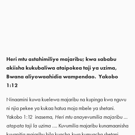
Heri mtu astahimiliye majaribu; kwa sababu
akiisha kukubaliwa ataipokea taji ya uzima,
Bwana aliyowaahidia wampendao. Yakobo
1:12
Ninaamini kuwa kuelewa majaribu na kupinga kwa nguvu
ni njia pekee ya kukaa hatua moja mbele ya shetani.
Yakobo 1:12 inasema,
Heri mtu anayevumilia majaribu …
atapata taji la uzima ….
Kuvumilia majaribu kunamaanisha
kuyapitia majaribu bila kuacha-kwa kumuacha shetani