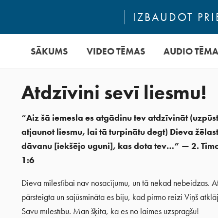
IZBAUDOT PRI
SĀKUMS
VIDEO TĒMAS
AUDIO TĒM
Atdzīvini sevī liesmu!
“Aiz šā iemesla es atgādinu tev atdzīvināt (uzpūst
atjaunot liesmu, lai tā turpinātu degt) Dieva žēlas
dāvanu [iekšējo uguni], kas dota tev…” — 2. Tim
1:6
Dieva mīlestībai nav nosacījumu, un tā nekad nebeidzas. At
pārsteigta un sajūsmināta es biju, kad pirmo reizi Viņš atkl
Savu mīlestību. Man šķita, ka es no laimes uzsprāgšu!