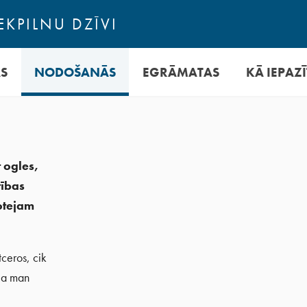
EKPILNU DZĪVI
AS
NODOŠANĀS
EGRĀMATAS
KĀ IEPAZĪ
 ogles,
tības
otejam
ceros, cik
āja man