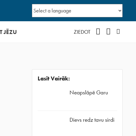
T JĒZU
Facebook
YouTube
Instagr
ZIEDOT
Lasīt Vairāk:
Neapslāpē Garu
Dievs redz tavu sirdi