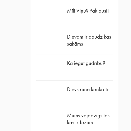
Mīli Viņu? Paklausi!
Dievam ir daudz kas
sakāms
Kā iegūt gudrību?
Dievs runā konkrēti
Mums vajadzīgs tas,
kas ir Jēzum