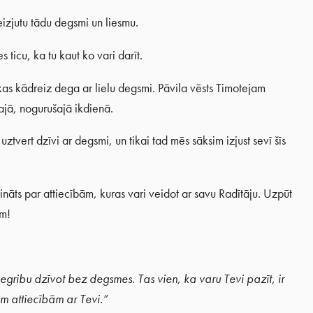
eizjutu tādu degsmi un liesmu.
es ticu, ka tu kaut ko vari darīt.
 kas kādreiz dega ar lielu degsmi. Pāvila vēsts Timotejam
cajā, nogurušajā ikdienā.
vert dzīvi ar degsmi, un tikai tad mēs sāksim izjust sevī šīs
āts par attiecībām, kuras vari veidot ar savu Radītāju. Uzpūt
em!
gribu dzīvot bez degsmes. Tas vien, ka varu Tevi pazīt, ir
ām attiecībām ar Tevi.”