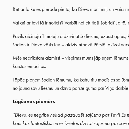
Bet ar laiku es pieradu pie tā, ka Dievs mani mīl, un vairs n
Vai arī ar tevi tā ir noticis? Varbūt notiek tieši šobrīd? Ja tā, 
Pāvils aicināja Timoteju atdzīvināt šo liesmu, uzpūst ogles,
šodien ir Dieva vēsts tev – atdzīvini sevi! Pārstāj dzīvot ve
Mēs nedrīkstam aizmirst – vispirms mums jāpieņem lēmums uzt
karstās emocijas.
Tāpēc pieņem šodien lēmumu, ka katru rītu modīsies sajūsmin
no jauna savu liesmu un dzīvo pārsteigumā par Viņa darbi
Lūgšanas piemērs
“Dievs, es negribu nekad pazaudēt sajūsmu par Tevi! Es ne
kaut kas fantastisks, un es izvēlos dzīvot sajūsmā par sav